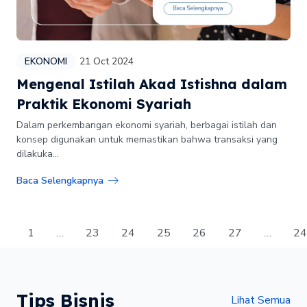
EKONOMI
21 Oct 2024
Mengenal Istilah Akad Istishna dalam
Praktik Ekonomi Syariah
Dalam perkembangan ekonomi syariah, berbagai istilah dan
konsep digunakan untuk memastikan bahwa transaksi yang
dilakuka...
Baca Selengkapnya
1
…
23
24
25
26
27
…
24
Tips Bisnis
Lihat Semua