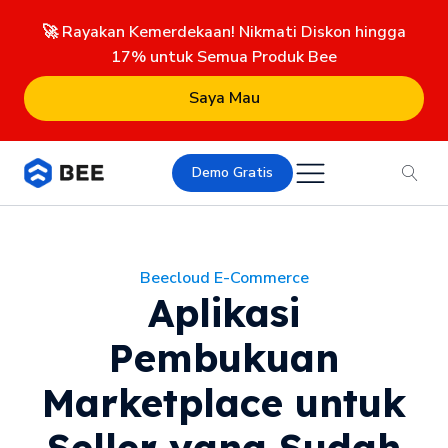
🚀 Rayakan Kemerdekaan! Nikmati Diskon hingga
17% untuk Semua Produk Bee
Saya Mau
Demo Gratis
Beecloud E-Commerce
Aplikasi
Pembukuan
Marketplace untuk
Seller yang Sudah