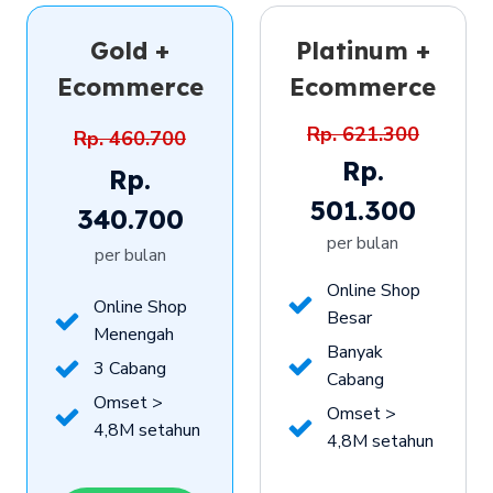
Gold +
Platinum +
Ecommerce
Ecommerce
Rp. 621.300
Rp. 460.700
Rp.
Rp.
501.300
340.700
per bulan
per bulan
Online Shop
Online Shop
Online Shop
Online Shop
Besar
Besar
Menengah
Menengah
Banyak
Banyak
3 Cabang
3 Cabang
Cabang
Cabang
Omset >
Omset >
Omset >
Omset >
4,8M setahun
4,8M setahun
4,8M setahun
4,8M setahun