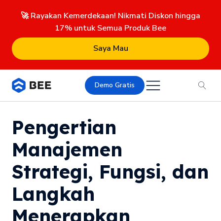
🚀 Rayakan Kemerdekaan! Nikmati Diskon hingga
17% untuk Semua Produk Bee
Saya Mau
Demo Gratis
Pengertian
Manajemen
Strategi, Fungsi, dan
Langkah
Menerapkan