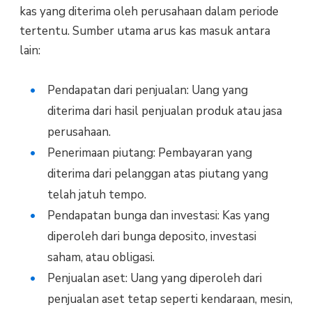
kas yang diterima oleh perusahaan dalam periode
tertentu. Sumber utama arus kas masuk antara
lain:
Pendapatan dari penjualan: Uang yang
diterima dari hasil penjualan produk atau jasa
perusahaan.
Penerimaan piutang: Pembayaran yang
diterima dari pelanggan atas piutang yang
telah jatuh tempo.
Pendapatan bunga dan investasi: Kas yang
diperoleh dari bunga deposito, investasi
saham, atau obligasi.
Penjualan aset: Uang yang diperoleh dari
penjualan aset tetap seperti kendaraan, mesin,