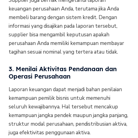
Supplier juga berhak mengetahui laporan
keuangan perusahaan Anda, terutama jika Anda
membeli barang dengan sistem kredit. Dengan
informasi yang disajikan pada laporan tersebut,
supplier bisa mengambil keputusan apakah
perusahaan Anda memiliki kemampuan membayar
tagihan sesuai nominal yang tertera atau tidak.
3. Menilai Aktivitas Pendanaan dan
Operasi Perusahaan
Laporan keuangan dapat menjadi bahan penilaian
kemampuan pemilik bisnis untuk memenuhi
seluruh kewajibannya. Hal tersebut mencakup
kemampuan jangka pendek maupun jangka panjang,
struktur modal perusahaan, pendistribusian aktiva,
juga efektivitas penggunaan aktiva.