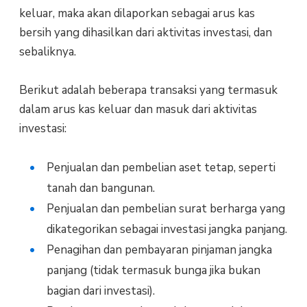
keluar, maka akan dilaporkan sebagai arus kas
bersih yang dihasilkan dari aktivitas investasi, dan
sebaliknya.
Berikut adalah beberapa transaksi yang termasuk
dalam arus kas keluar dan masuk dari aktivitas
investasi:
Penjualan dan pembelian aset tetap, seperti
tanah dan bangunan.
Penjualan dan pembelian surat berharga yang
dikategorikan sebagai investasi jangka panjang.
Penagihan dan pembayaran pinjaman jangka
panjang (tidak termasuk bunga jika bukan
bagian dari investasi).