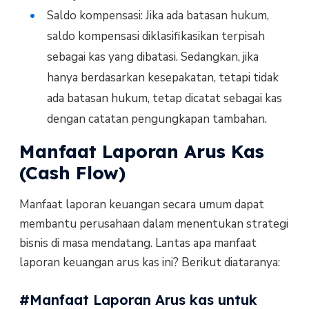
Saldo kompensasi: Jika ada batasan hukum,
saldo kompensasi diklasifikasikan terpisah
sebagai kas yang dibatasi. Sedangkan, jika
hanya berdasarkan kesepakatan, tetapi tidak
ada batasan hukum, tetap dicatat sebagai kas
dengan catatan pengungkapan tambahan.
Manfaat Laporan Arus Kas
(Cash Flow)
Manfaat laporan keuangan secara umum dapat
membantu perusahaan dalam menentukan strategi
bisnis di masa mendatang. Lantas apa manfaat
laporan keuangan arus kas ini? Berikut diataranya:
#Manfaat Laporan Arus kas untuk