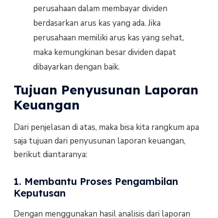
perusahaan dalam membayar dividen
berdasarkan arus kas yang ada. Jika
perusahaan memiliki arus kas yang sehat,
maka kemungkinan besar dividen dapat
dibayarkan dengan baik.
Tujuan Penyusunan Laporan
Keuangan
Dari penjelasan di atas, maka bisa kita rangkum apa
saja tujuan dari penyusunan laporan keuangan,
berikut diantaranya:
1. Membantu Proses Pengambilan
Keputusan
Dengan menggunakan hasil analisis dari laporan