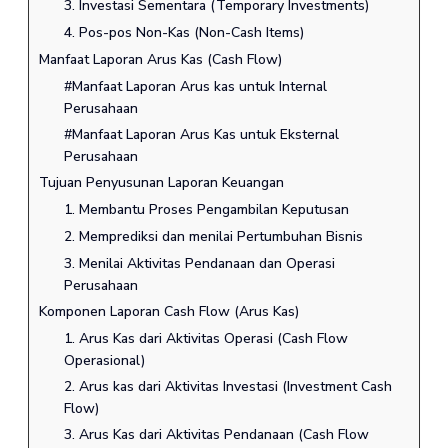
3. Investasi Sementara (Temporary Investments)
4. Pos-pos Non-Kas (Non-Cash Items)
Manfaat Laporan Arus Kas (Cash Flow)
#Manfaat Laporan Arus kas untuk Internal
Perusahaan
#Manfaat Laporan Arus Kas untuk Eksternal
Perusahaan
Tujuan Penyusunan Laporan Keuangan
1. Membantu Proses Pengambilan Keputusan
2. Memprediksi dan menilai Pertumbuhan Bisnis
3. Menilai Aktivitas Pendanaan dan Operasi
Perusahaan
Komponen Laporan Cash Flow (Arus Kas)
1. Arus Kas dari Aktivitas Operasi (Cash Flow
Operasional)
2. Arus kas dari Aktivitas Investasi (Investment Cash
Flow)
3. Arus Kas dari Aktivitas Pendanaan (Cash Flow