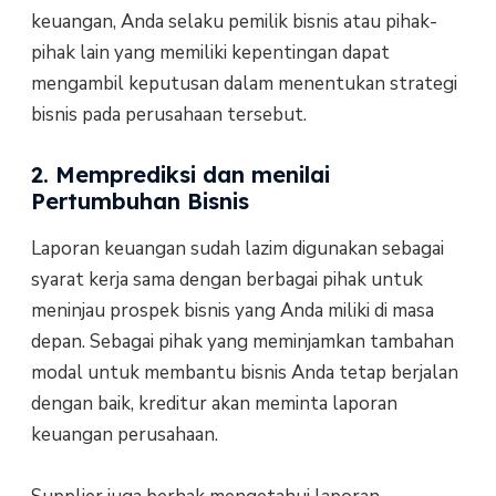
keuangan, Anda selaku pemilik bisnis atau pihak-
pihak lain yang memiliki kepentingan dapat
mengambil keputusan dalam menentukan strategi
bisnis pada perusahaan tersebut.
2. Memprediksi dan menilai
Pertumbuhan Bisnis
Laporan keuangan sudah lazim digunakan sebagai
syarat kerja sama dengan berbagai pihak untuk
meninjau prospek bisnis yang Anda miliki di masa
depan. Sebagai pihak yang meminjamkan tambahan
modal untuk membantu bisnis Anda tetap berjalan
dengan baik, kreditur akan meminta laporan
keuangan perusahaan.