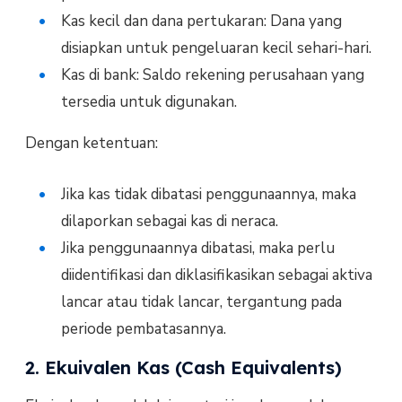
Kas kecil dan dana pertukaran: Dana yang
disiapkan untuk pengeluaran kecil sehari-hari.
Kas di bank: Saldo rekening perusahaan yang
tersedia untuk digunakan.
Dengan ketentuan:
Jika kas tidak dibatasi penggunaannya, maka
dilaporkan sebagai kas di neraca.
Jika penggunaannya dibatasi, maka perlu
diidentifikasi dan diklasifikasikan sebagai aktiva
lancar atau tidak lancar, tergantung pada
periode pembatasannya.
2. Ekuivalen Kas (Cash Equivalents)