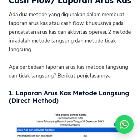
Cash Flow/ Laporan Arus Kas
Ada dua metode yang digunakan dalam membuat
laporan arus kas atau cash flow, khususnya pada
pencatatan arus kas dari aktivitas operasi, 2 metode
ini adalah metode langsung dan metode tidak
langsung.
Apa perbedaan laporan arus kas metode langsung
dan tidak langsung? Berikut penjelasannya:
1. Laporan Arus Kas Metode Langsung
(Direct Method)