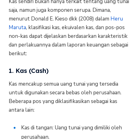
Kas sendiri bukan hanya terkait tentang uang tunai
saja, namun juga komponen serupa. Dimana,
menurut Donald E. Kieso dkk (2008) dalam
Heru
Maruta
, klasifikasi kas, ekuivalen kas, dan pos-pos
non-kas dapat dijelaskan berdasarkan karakteristik
dan perlakuannya dalam laporan keuangan sebagai
berikut:
1. Kas (Cash)
Kas mencakup semua uang tunai yang tersedia
untuk digunakan secara bebas oleh perusahaan.
Beberapa pos yang diklasifikasikan sebagai kas
antara lain:
Kas di tangan: Uang tunai yang dimiliki oleh
perusahaan.