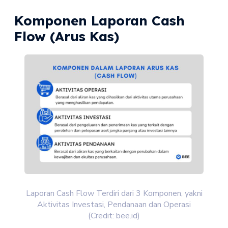
Komponen Laporan Cash
Flow (Arus Kas)
Laporan Cash Flow Terdiri dari 3 Komponen, yakni
Aktivitas Investasi, Pendanaan dan Operasi
(Credit: bee.id)