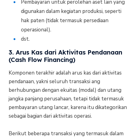
Pembayaran untuk perolehan aset lain yang
digunakan dalam kegiatan produksi, seperti
hak paten (tidak termasuk persediaan
operasional).
dst.
3. Arus Kas dari Aktivitas Pendanaan
(Cash Flow Financing)
Komponen terakhir adalah arus kas dari aktivitas
pendanaan, yakni seluruh transaksi ang
berhubungan dengan ekuitas (modal) dan utang
jangka panjang perusahaan, tetapi tidak termasuk
pembayaran utang lancar, karena itu dikategorikan
sebagai bagian dari aktivitas operasi.
Berikut beberapa transaksi yang termasuk dalam