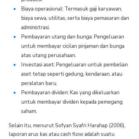
Biaya operasional: Termasuk gaji karyawan,
biaya sewa, utilitas, serta biaya pemasaran dan
administrasi.
Pembayaran utang dan bunga: Pengeluaran
untuk membayar cicilan pinjaman dan bunga
atas utang perusahaan.
Investasi aset: Pengeluaran untuk pembelian
aset tetap seperti gedung, kendaraan, atau
peralatan baru.
Pembayaran dividen: Kas yang dikeluarkan
untuk membayar dividen kepada pemegang
saham.
Selain itu, menurut Sofyan Syafri Harahap (2006),
laporan arus kas atau cash flow adalah suatu