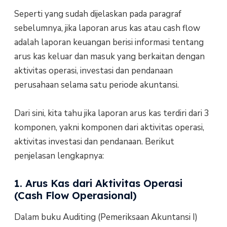
Seperti yang sudah dijelaskan pada paragraf
sebelumnya, jika laporan arus kas atau cash flow
adalah laporan keuangan berisi informasi tentang
arus kas keluar dan masuk yang berkaitan dengan
aktivitas operasi, investasi dan pendanaan
perusahaan selama satu periode akuntansi.
Dari sini, kita tahu jika laporan arus kas terdiri dari 3
komponen, yakni komponen dari aktivitas operasi,
aktivitas investasi dan pendanaan. Berikut
penjelasan lengkapnya:
1. Arus Kas dari Aktivitas Operasi
(Cash Flow Operasional)
Dalam buku Auditing (Pemeriksaan Akuntansi I)