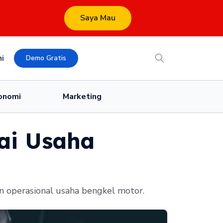
Saya Mau
i
Demo Gratis
onomi
Marketing
ai Usaha
 operasional usaha bengkel motor.