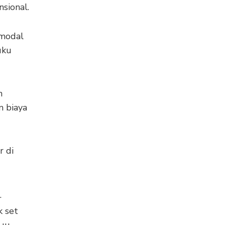
sional.
 modal
uku
n
n biaya
r di
.
k set