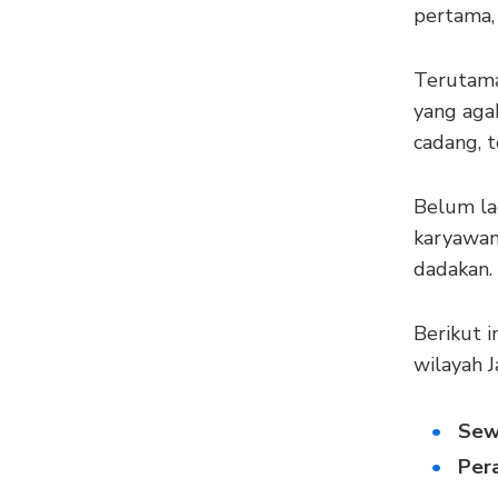
pertama, 
Terutama
yang aga
cadang, 
Belum lag
karyawan.
dadakan.
Berikut i
wilayah J
Sew
Per