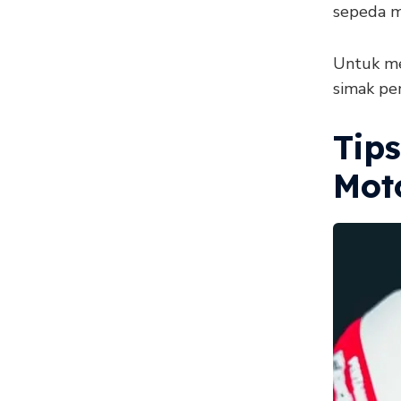
sepeda m
Untuk me
simak pen
Tip
Mot