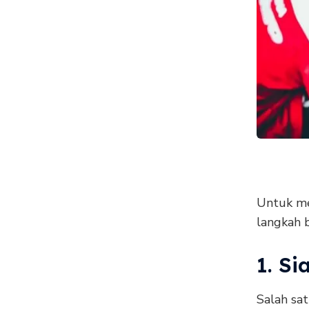
Untuk me
langkah b
1. Si
Salah sa