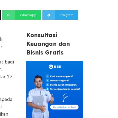
WhatsApp
Telegram
Konsultasi
k
Keuangan dan
r.
Bisnis Gratis
at bagi
n,
tar 12
sepeda
at
ikan