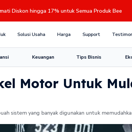
kmati Diskon hingga 17% untuk Semua Produk Bee
duk
Solusi Usaha
Harga
Support
Testimon
ansi
Keuangan
Tips Bisnis
Ek
kel Motor Untuk Mul
uah sistem yang banyak digunakan untuk memudahkan