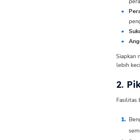
pera
Pera
peng
Suk
Ang
Siapkan m
lebih ke
2. P
Fasilita
Beng
semu