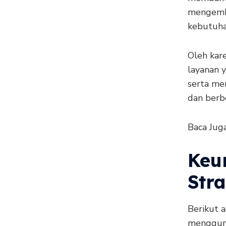
mengemba
kebutuha
Oleh kar
layanan 
serta me
dan berb
Baca Jug
Keu
Str
Berikut 
mengguna