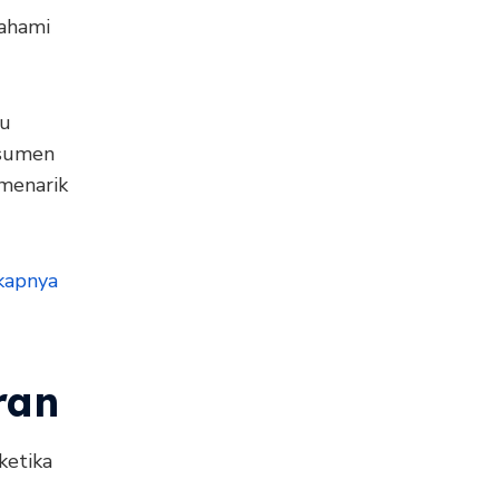
ahami
au
nsumen
menarik
kapnya
ran
ketika