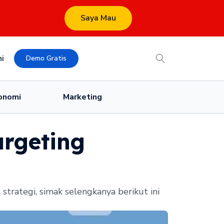
Saya Mau
i
Demo Gratis
onomi
Marketing
argeting
rategi, simak selengkanya berikut ini