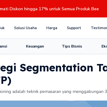
kmati Diskon hingga 17% untuk Semua Produk Bee
duk
Solusi Usaha
Harga
Support
Testimon
ansi
Keuangan
Tips Bisnis
Ek
egi Segmentation T
TP)
oning adalah teknik pemasaran yang menggabungan 3 st