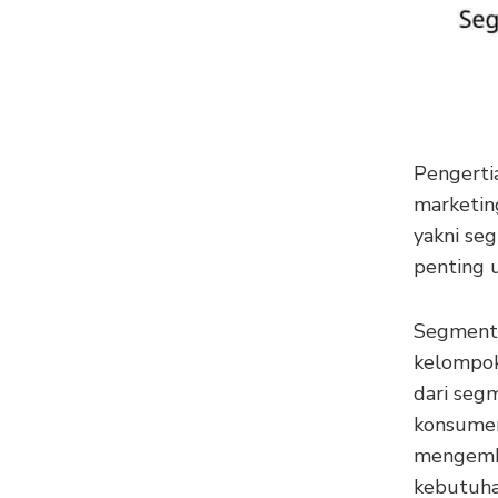
Pengerti
marketin
yakni seg
penting 
Segmenta
kelompok 
dari seg
konsumen
mengemba
kebutuha