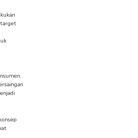
akukan
target
tuk
onsumen.
ersaingan
enjadi
 konsep
pat