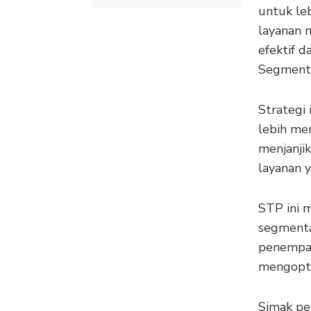
untuk le
layanan 
efektif 
Segmenta
Strategi
lebih me
menjanji
layanan 
STP ini 
segmentas
penempat
mengopti
Simak pen