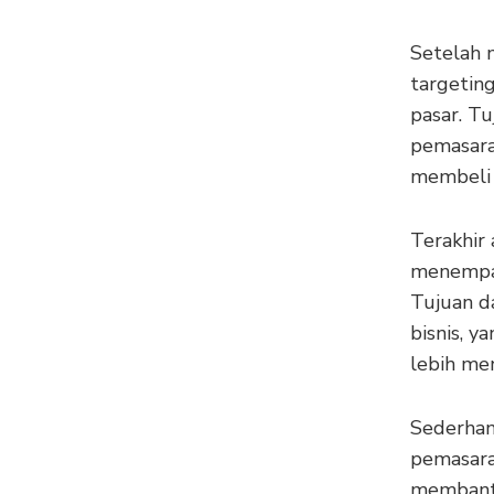
Setelah 
targetin
pasar. T
pemasara
membeli 
Terakhir 
menempat
Tujuan d
bisnis, 
lebih me
Sederhan
pemasara
membantu