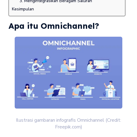
3. Mengintegrasikan Beragam Saluran
Kesimpulan
Apa itu Omnichannel?
Ilustrasi gambaran infografis Omnichannel (Credit:
Freepik.com)