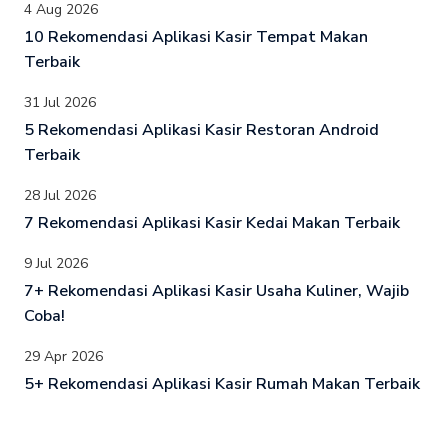
4 Aug 2026
10 Rekomendasi Aplikasi Kasir Tempat Makan
Terbaik
31 Jul 2026
5 Rekomendasi Aplikasi Kasir Restoran Android
Terbaik
28 Jul 2026
7 Rekomendasi Aplikasi Kasir Kedai Makan Terbaik
9 Jul 2026
7+ Rekomendasi Aplikasi Kasir Usaha Kuliner, Wajib
Coba!
29 Apr 2026
5+ Rekomendasi Aplikasi Kasir Rumah Makan Terbaik