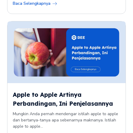
Baca Selengkapnya
Apple to Apple Artinya
Perbandingan, Ini Penjelasannya
Mungkin Anda pernah mendengar istilah apple to apple
dan bertanya-tanya apa sebenarnya maknanya. Istilah
apple to apple...