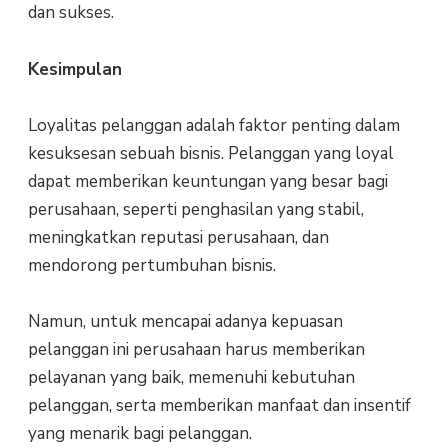
dan sukses.
Kesimpulan
Loyalitas pelanggan adalah faktor penting dalam
kesuksesan sebuah bisnis. Pelanggan yang loyal
dapat memberikan keuntungan yang besar bagi
perusahaan, seperti penghasilan yang stabil,
meningkatkan reputasi perusahaan, dan
mendorong pertumbuhan bisnis.
Namun, untuk mencapai adanya kepuasan
pelanggan ini perusahaan harus memberikan
pelayanan yang baik, memenuhi kebutuhan
pelanggan, serta memberikan manfaat dan insentif
yang menarik bagi pelanggan.