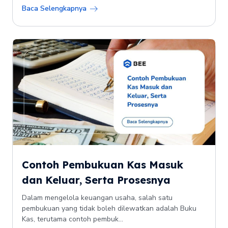
Baca Selengkapnya
Contoh Pembukuan Kas Masuk
dan Keluar, Serta Prosesnya
Dalam mengelola keuangan usaha, salah satu
pembukuan yang tidak boleh dilewatkan adalah Buku
Kas, terutama contoh pembuk...