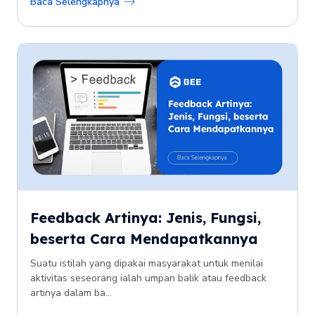
Baca Selengkapnya
Feedback Artinya: Jenis, Fungsi,
beserta Cara Mendapatkannya
Suatu istilah yang dipakai masyarakat untuk menilai
aktivitas seseorang ialah umpan balik atau feedback
artinya dalam ba...