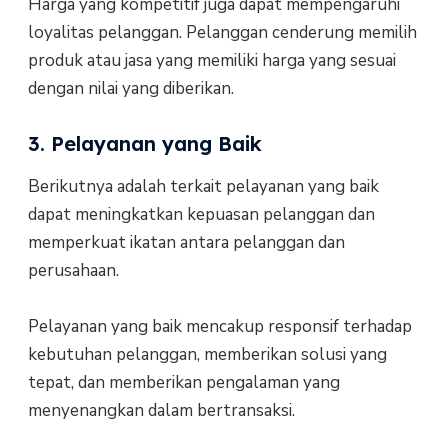
Harga yang kompetitif juga dapat mempengaruhi
loyalitas pelanggan. Pelanggan cenderung memilih
produk atau jasa yang memiliki harga yang sesuai
dengan nilai yang diberikan.
3. Pelayanan yang Baik
Berikutnya adalah terkait pelayanan yang baik
dapat meningkatkan kepuasan pelanggan dan
memperkuat ikatan antara pelanggan dan
perusahaan.
Pelayanan yang baik mencakup responsif terhadap
kebutuhan pelanggan, memberikan solusi yang
tepat, dan memberikan pengalaman yang
menyenangkan dalam bertransaksi.