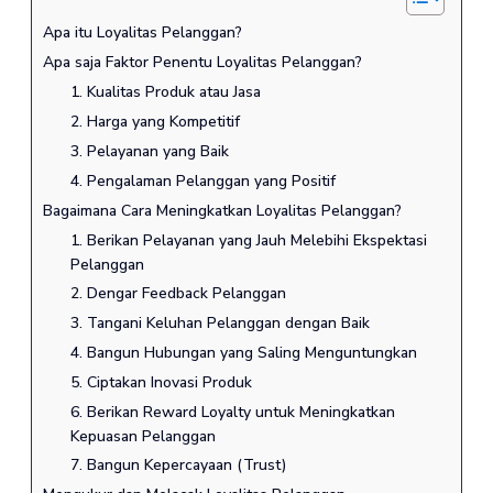
Apa itu Loyalitas Pelanggan?
Apa saja Faktor Penentu Loyalitas Pelanggan?
1. Kualitas Produk atau Jasa
2. Harga yang Kompetitif
3. Pelayanan yang Baik
4. Pengalaman Pelanggan yang Positif
Bagaimana Cara Meningkatkan Loyalitas Pelanggan?
1. Berikan Pelayanan yang Jauh Melebihi Ekspektasi
Pelanggan
2. Dengar Feedback Pelanggan
3. Tangani Keluhan Pelanggan dengan Baik
4. Bangun Hubungan yang Saling Menguntungkan
5. Ciptakan Inovasi Produk
6. Berikan Reward Loyalty untuk Meningkatkan
Kepuasan Pelanggan
7. Bangun Kepercayaan (Trust)