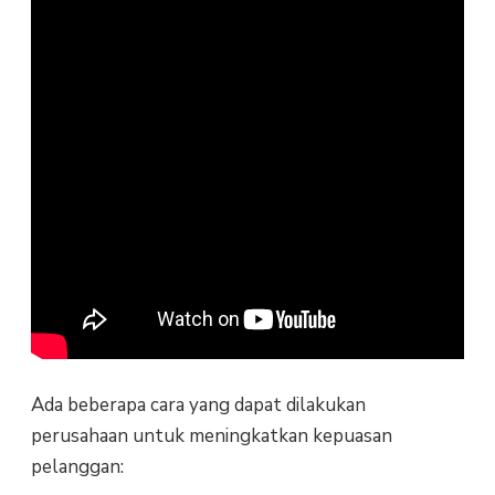
Ada beberapa cara yang dapat dilakukan
perusahaan untuk meningkatkan kepuasan
pelanggan: