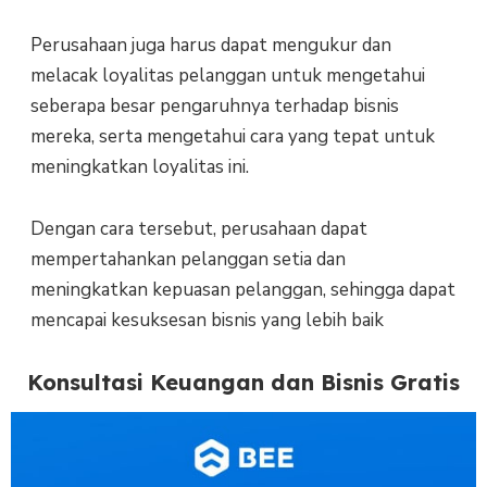
Perusahaan juga harus dapat mengukur dan
melacak loyalitas pelanggan untuk mengetahui
seberapa besar pengaruhnya terhadap bisnis
mereka, serta mengetahui cara yang tepat untuk
meningkatkan loyalitas ini.
Dengan cara tersebut, perusahaan dapat
mempertahankan pelanggan setia dan
meningkatkan kepuasan pelanggan, sehingga dapat
mencapai kesuksesan bisnis yang lebih baik
Konsultasi Keuangan dan Bisnis Gratis