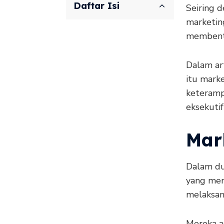
Daftar Isi
Seiring 
marketin
membentu
Dalam art
itu marke
keteramp
eksekutif
Mar
Dalam dun
yang mem
melaksan
Mereka a