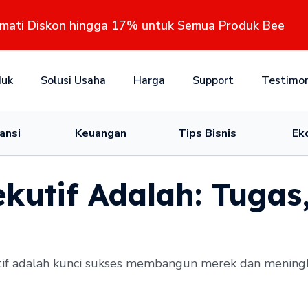
kmati Diskon hingga 17% untuk Semua Produk Bee
duk
Solusi Usaha
Harga
Support
Testimon
ansi
Keuangan
Tips Bisnis
Ek
kutif Adalah: Tugas,
if adalah kunci sukses membangun merek dan meningk