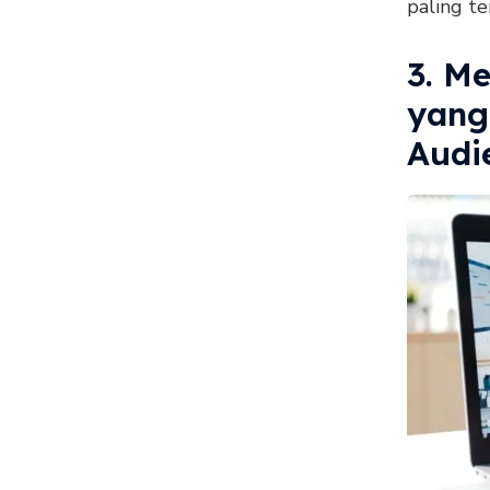
paling t
3. M
yang
Audi