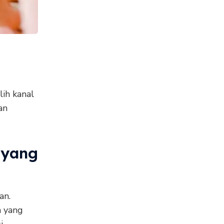
ih kanal
an
 yang
an.
n yang