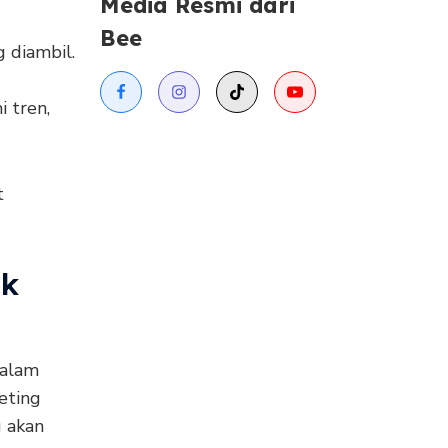
Media Resmi dari
Bee
 diambil.
 tren,
t
uk
dalam
eting
g akan