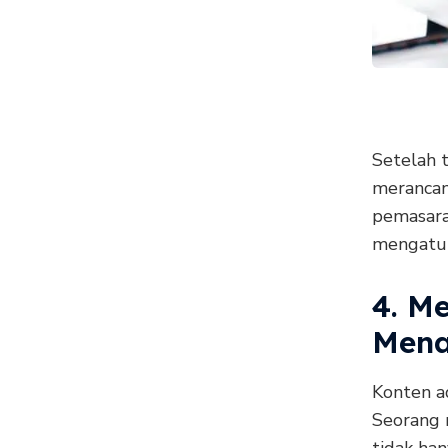
Setelah t
merancan
pemasara
mengatur
4. M
Mena
Konten a
Seorang 