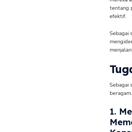
tentang 
efektif.
Sebagai 
mengident
menjalan
Tug
Sebagai 
beragam.
1. M
Mema