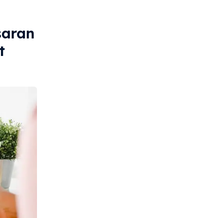
saran
t