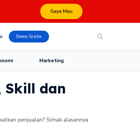
Saya Mau
i
Demo Gratis
onomi
Marketing
 Skill dan
atkan penjualan? Simak alasannya