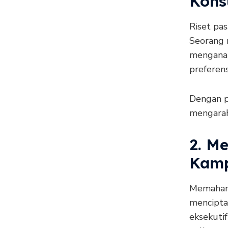
Kon
Riset pas
Seorang 
menganal
preferen
Dengan p
mengarah
2. M
Kamp
Memahami
mencipta
eksekuti