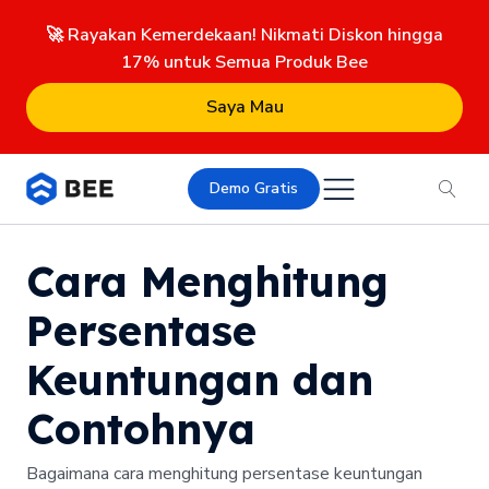
🚀 Rayakan Kemerdekaan! Nikmati Diskon hingga
17% untuk Semua Produk Bee
Saya Mau
Demo Gratis
Cara Menghitung
Persentase
Keuntungan dan
Contohnya
Bagaimana cara menghitung persentase keuntungan