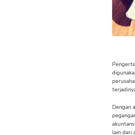
Pengerti
digunakan
perusahaa
terjadin
Dengan a
peganga
akuntans
lain dari