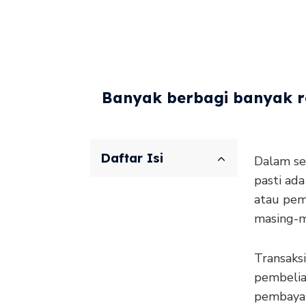
Banyak berbagi banyak re
Daftar Isi
Dalam set
pasti ada
atau pem
masing-m
Transaksi
pembelia
pembayar