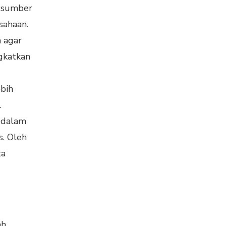
r-sumber
sahaan.
 agar
gkatkan
ebih
.
h dalam
s. Oleh
ta
ah