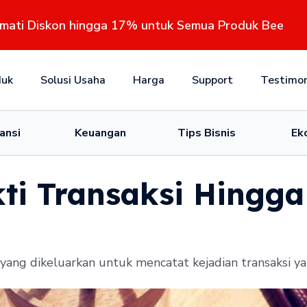
kmati Diskon hingga 17% untuk Semua Produk Bee
duk
Solusi Usaha
Harga
Support
Testimon
ansi
Keuangan
Tips Bisnis
Ek
kti Transaksi Hing
ang dikeluarkan untuk mencatat kejadian transaksi yang