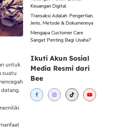
Keuangan Digital
Transaksi Adalah: Pengertian,
Jenis, Metode & Dokumennya
Mengapa Customer Care
Sangat Penting Bagi Usaha?
Ikuti Akun Sosial
an untuk
Media Resmi dari
a suatu
Bee
 mencegah
 datang.
memiliki
m
 manfaat