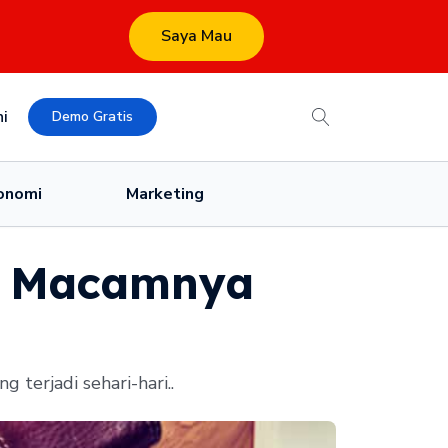
Saya Mau
i
Demo Gratis
onomi
Marketing
ga Macamnya
 terjadi sehari-hari..