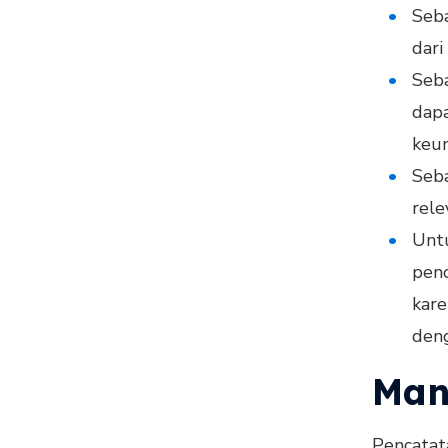
Seba
dari
Seba
dap
keu
Seba
rele
Untu
penc
kare
deng
Man
Pencatata