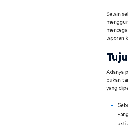
Selain s
mengguna
mencegah
laporan 
Tuj
Adanya p
bukan ta
yang dipe
Seba
yang
akti