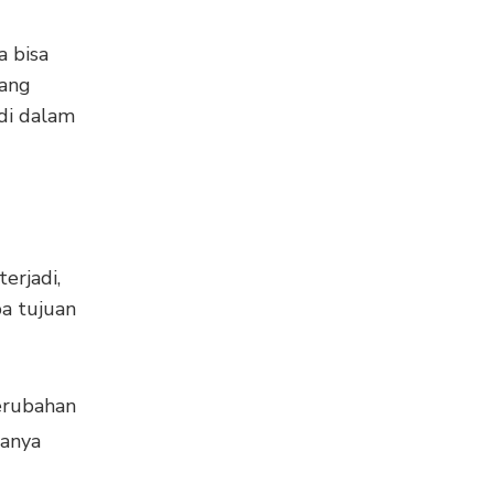
a bisa
yang
di dalam
erjadi,
pa tujuan
perubahan
danya