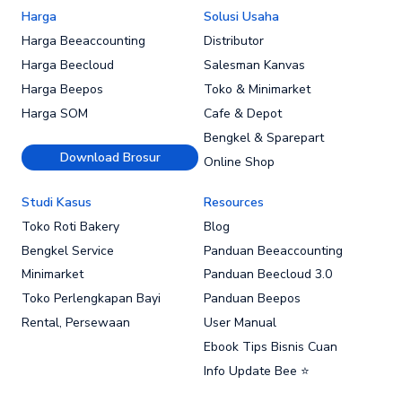
Harga
Solusi Usaha
Harga Beeaccounting
Distributor
Harga Beecloud
Salesman Kanvas
Harga Beepos
Toko & Minimarket
Harga SOM
Cafe & Depot
Bengkel & Sparepart
Download Brosur
Online Shop
Studi Kasus
Resources
Toko Roti Bakery
Blog
Bengkel Service
Panduan Beeaccounting
Minimarket
Panduan Beecloud 3.0
Toko Perlengkapan Bayi
Panduan Beepos
Rental, Persewaan
User Manual
Ebook Tips Bisnis Cuan
Info Update Bee ⭐