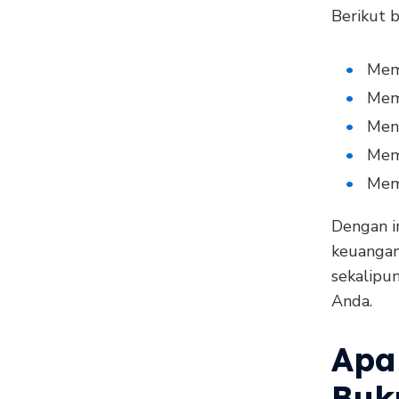
Berikut 
Mem
Mema
Meng
Mem
Memb
Dengan i
keuangan
sekalipu
Anda.
Apa
Buk