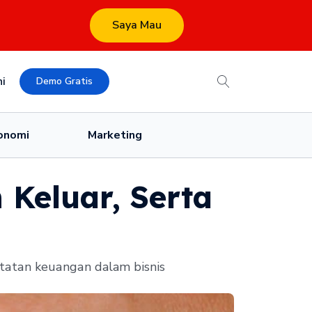
Saya Mau
i
Demo Gratis
onomi
Marketing
Keluar, Serta
аtаn kеuаngаn dalam bisnis