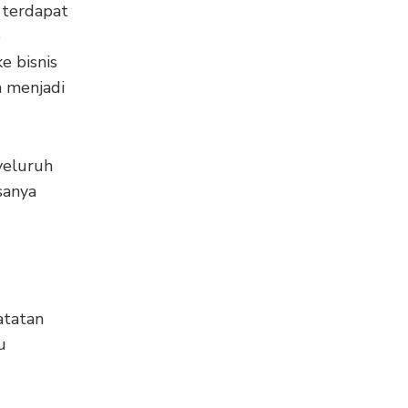
 terdapat
p
e bisnis
n menjadi
yeluruh
sanya
atatan
u