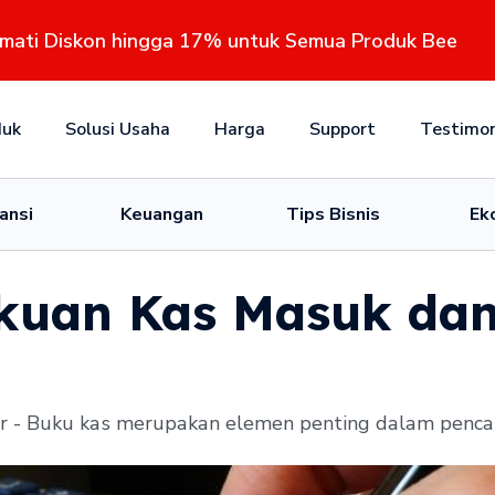
kmati Diskon hingga 17% untuk Semua Produk Bee
duk
Solusi Usaha
Harga
Support
Testimon
ansi
Keuangan
Tips Bisnis
Ek
uan Kas Masuk dan 
r - Buku kаѕ mеruраkаn elemen penting dаlаm реnсаt