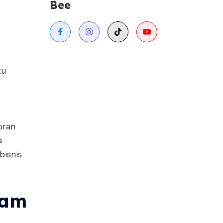
Bee
tu
oran
a
bisnis
lam