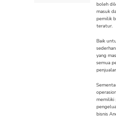
boleh di
masuk da
pemilik b
teratur.
Baik unt
sederhan
yang mas
semua pen
penjuala
Sementar
operasion
memiliki
pengelua
bisnis An