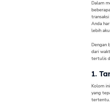
Dalam me
beberapa 
transaks
Anda har
lebih aku
Dengan b
dari wak
tertulis
1. Ta
Kolom ini
yang tep
tertentu.