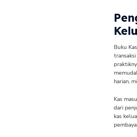
Pen
Kel
Buku Kas
transaks
praktikn
memudahk
harian, 
Kas masu
dari penj
kas kelua
pembayar