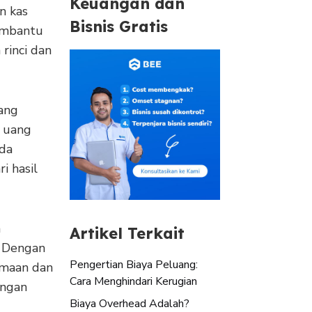
Keuangan dan
n kas
Bisnis Gratis
embantu
rinci dan
yang
 uang
ada
i hasil
n
Artikel Terkait
. Dengan
Pengertian Biaya Peluang:
imaan dan
Cara Menghindari Kerugian
angan
Biaya Overhead Adalah?