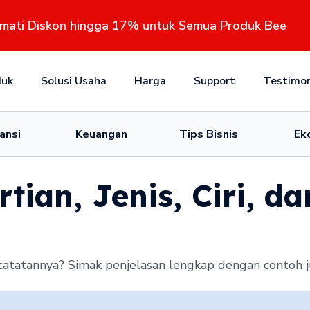
kmati Diskon hingga 17% untuk Semua Produk Bee
duk
Solusi Usaha
Harga
Support
Testimon
ansi
Keuangan
Tips Bisnis
Ek
tian, Jenis, Ciri, d
atatannya? Simak penjelasan lengkap dengan contoh ju