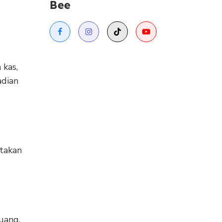
Bee
 kas,
adian
takan
uang,