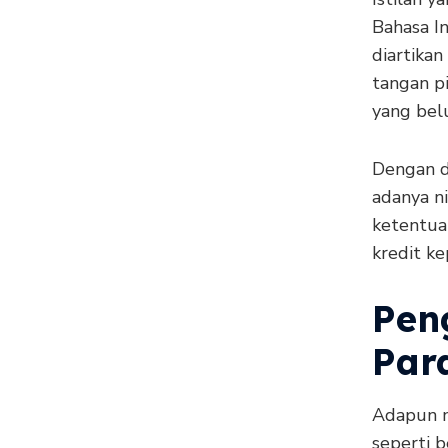
Bahasa I
diartikan
tangan p
yang bel
Dengan d
adanya n
ketentua
kredit ke
Pen
Para
Adapun me
seperti b