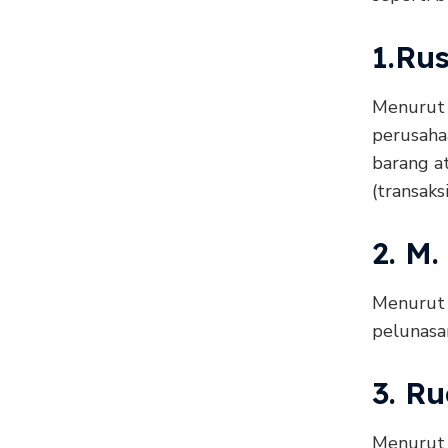
1.Ru
Menurut 
perusahaa
barang a
(transaksi
2. M
Menurut 
pelunasan
3. R
Menurut R