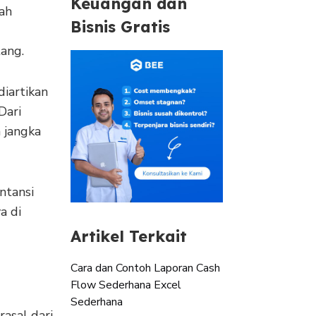
Keuangan dan
lah
Bisnis Gratis
ang.
diartikan
Dari
 jangka
ntansi
a di
Artikel Terkait
Cara dan Contoh Laporan Cash
Flow Sederhana Excel
Sederhana
rasal dari