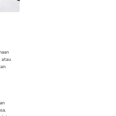
haan
g atau
an.
kan
sa.