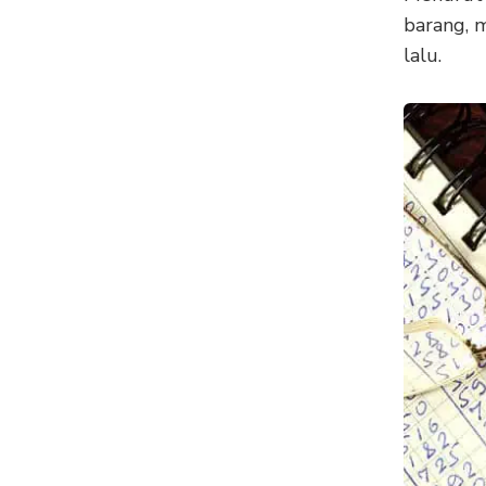
barang, m
lalu.