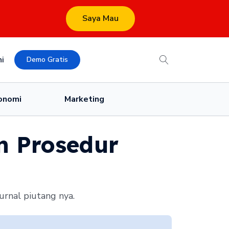
Saya Mau
i
Demo Gratis
onomi
Marketing
an Prosedur
rnal piutang nya.