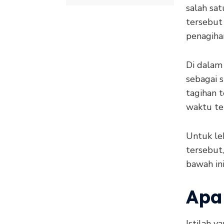
salah sat
tersebut
penagiha
Di dalam 
sebagai 
tagihan 
waktu ter
Untuk le
tersebut
bawah ini
Apa
Istilah y