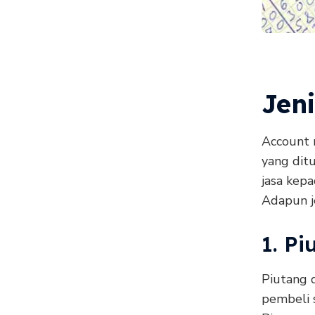
Jeni
Account 
yang ditu
jasa kep
Adapun je
1. P
Piutang 
pembeli 