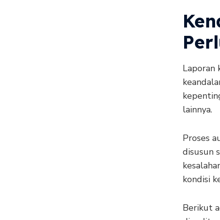
Ken
Perl
Laporan 
keandala
kepenting
lainnya.
Proses a
disusun 
kesalaha
kondisi 
Berikut 