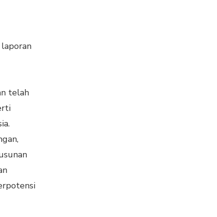
 laporan
n telah
rti
ia.
ngan,
yusunan
an
erpotensi