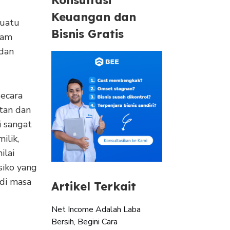
Keuangan dan
suatu
Bisnis Gratis
lam
 dan
secara
tan dan
i sangat
ilik,
ilai
siko yang
di masa
Artikel Terkait
Net Income Adalah Laba
Bersih, Begini Cara