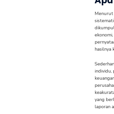
Menurut 
sistemat
dikumpul
ekonomi,
pernyata
hasilnya
Sederhan
individu,
keuangan.
perusaha
keakurat
yang ber
laporan a