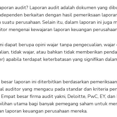
laporan audit? Laporan audit adalah dokumen yang dib
independen berkaitan dengan hasil pemeriksaan lapora
 suatu perusahaan. Selain itu, dalam laporan ini juga
ditor mengenai kewajaran laporan keuangan perusahaan
ini dapat berupa opini wajar tanpa pengecualian, wajar
lian, tidak wajar, atau bahkan tidak memberikan pend
er) apabila terdapat keterbatasan yang signifikan dala
 besar laporan ini diterbitkan berdasarkan pemeriksaan
nal auditor yang mengacu pada standar dan kriteria p
 Empat besar firma audit yakni, Deloitte, PwC, EY, da
pilihan utama bagi banyak pemegang saham untuk me
an laporan keuangan perusahaan mereka.