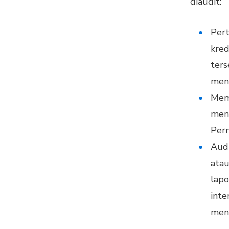
diaudit:
Pert
kred
ters
meng
Mem
meng
Pern
Aud
atau
lapo
inte
meni