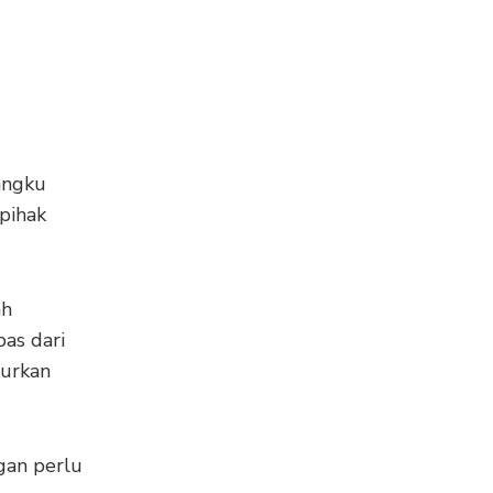
angku
 pihak
ah
as dari
burkan
gan perlu