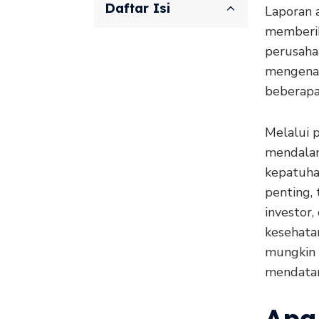
Daftar Isi
Laporan 
memberik
perusahaa
mengenai 
beberapa
Melalui p
mendalam
kepatuha
penting,
investor
kesehatan
mungkin 
mendata
Apa 