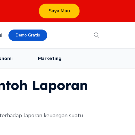
Saya Mau
i
Demo Gratis
onomi
Marketing
ontoh Laporan
n terhadap laporan keuangan suatu