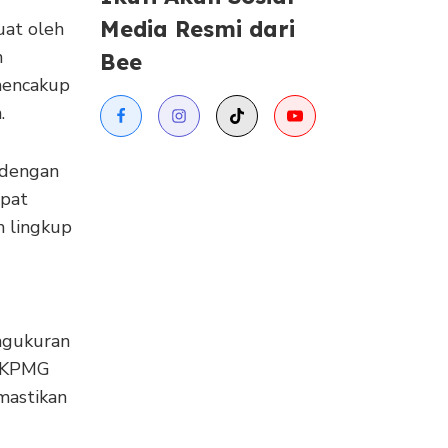
Media Resmi dari
uat oleh
n
Bee
 mencakup
.
 dengan
apat
m lingkup
engukuran
n KPMG
mastikan