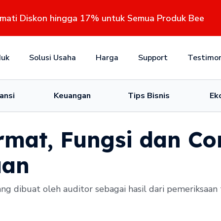
kmati Diskon hingga 17% untuk Semua Produk Bee
duk
Solusi Usaha
Harga
Support
Testimon
ansi
Keuangan
Tips Bisnis
Ek
rmat, Fungsi dan C
aan
ng dibuat oleh auditor sebagai hasil dari pemeriksaa