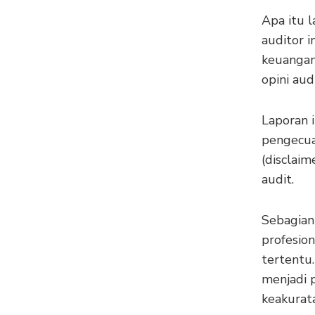
Apa itu 
auditor 
keuangan
opini au
Laporan 
pengecua
(disclaim
audit.
Sebagian
profesio
tertentu.
menjadi 
keakurat