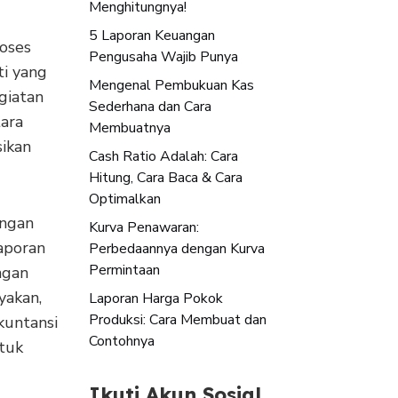
Menghitungnya!
5 Laporan Keuangan
oses
Pengusaha Wajib Punya
ti yang
Mengenal Pembukuan Kas
giatan
Sederhana dan Cara
tara
Membuatnya
sikan
Cash Ratio Adalah: Cara
Hitung, Cara Baca & Cara
Optimalkan
angan
Kurva Penawaran:
laporan
Perbedaannya dengan Kurva
Permintaan
ngan
yakan,
Laporan Harga Pokok
Produksi: Cara Membuat dan
kuntansi
Contohnya
ntuk
Ikuti Akun Sosial