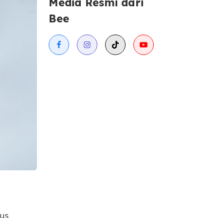
Media Resmi dari
Bee
rus