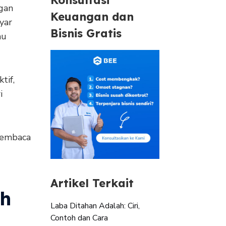
gan
Keuangan dan
yar
Bisnis Gratis
au
tif,
i
membaca
Artikel Terkait
ah
Laba Ditahan Adalah: Ciri,
Contoh dan Cara