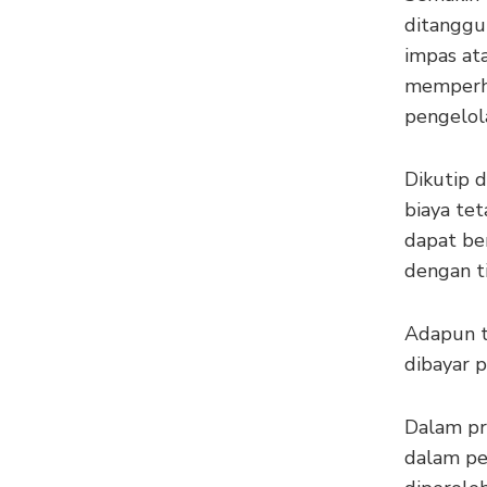
ditanggu
impas ata
memperhi
pengelol
Dikutip d
biaya tet
dapat be
dengan t
Adapun to
dibayar 
Dalam pra
dalam pe