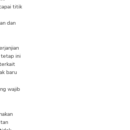
pai titik
an dan
rjanjian
tetap ini
terkait
ak baru
ang wajib
unakan
atan