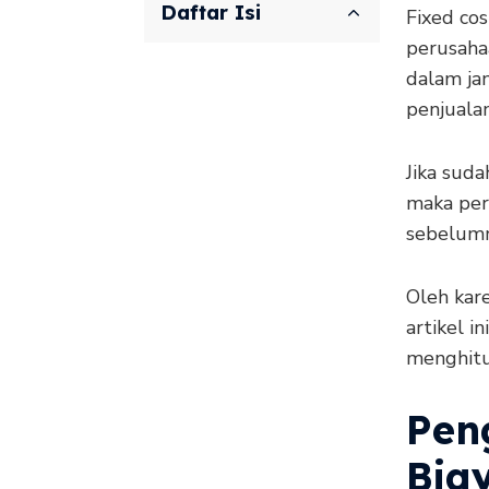
Daftar Isi
Fixed co
perusaha
dalam jan
penjualan
Jika sud
maka per
sebelumn
Oleh kar
artikel i
menghitu
Pen
Bia