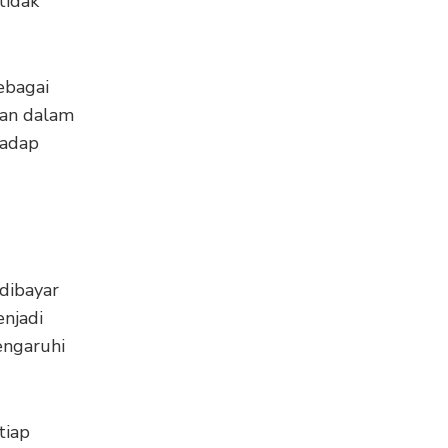
tidak
ebagai
kan dalam
hadap
 dibayar
enjadi
engaruhi
tiap