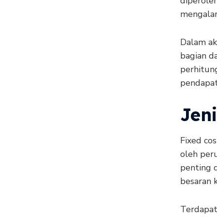
diperole
mengalam
Dalam ak
bagian da
perhitung
pendapat
Jeni
Fixed cos
oleh peru
penting 
besaran 
Terdapat 