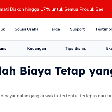
kmati Diskon hingga 17% untuk Semua Produk Bee
duk
Solusi Usaha
Harga
Support
Testimon
ansi
Keuangan
Tips Bisnis
Ek
lah Biaya Tetap yan
 dibayar dalam jangka waktu tertentu, terlepas dari t