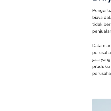
Pengertia
biaya dal
tidak be
penjuala
Dalam art
perusaha
jasa yang
produksi
perusaha