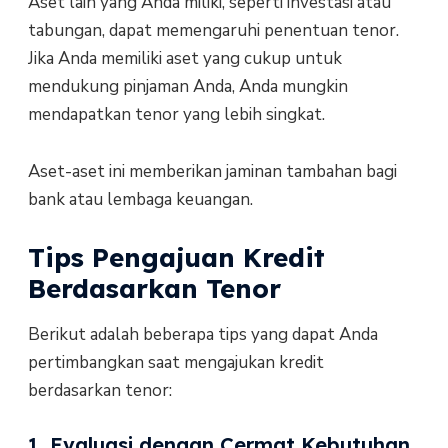
Aset lain yang Anda miliki, seperti investasi atau
tabungan, dapat memengaruhi penentuan tenor.
Jika Anda memiliki aset yang cukup untuk
mendukung pinjaman Anda, Anda mungkin
mendapatkan tenor yang lebih singkat.
Aset-aset ini memberikan jaminan tambahan bagi
bank atau lembaga keuangan.
Tips Pengajuan Kredit
Berdasarkan Tenor
Berikut adalah beberapa tips yang dapat Anda
pertimbangkan saat mengajukan kredit
berdasarkan tenor:
1. Evaluasi dengan Cermat Kebutuhan