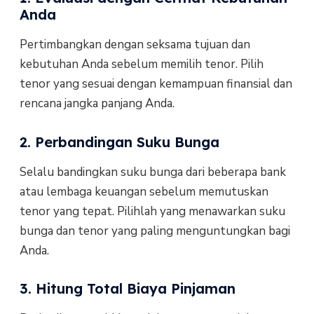
Anda
Pertimbangkan dengan seksama tujuan dan
kebutuhan Anda sebelum memilih tenor. Pilih
tenor yang sesuai dengan kemampuan finansial dan
rencana jangka panjang Anda.
2. Perbandingan Suku Bunga
Selalu bandingkan suku bunga dari beberapa bank
atau lembaga keuangan sebelum memutuskan
tenor yang tepat. Pilihlah yang menawarkan suku
bunga dan tenor yang paling menguntungkan bagi
Anda.
3. Hitung Total Biaya Pinjaman