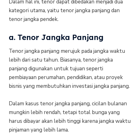
Dalam hal ini, tenor dapat dibedakan menjadi dua
kategori utama, yaitu tenor jangka panjang dan
tenor jangka pendek.
a. Tenor Jangka Panjang
Tenor jangka panjang merujuk pada jangka waktu
lebih dari satu tahun. Biasanya, tenor jangka
panjang digunakan untuk tujuan seperti
pembiayaan perumahan, pendidikan, atau proyek
bisnis yang membutuhkan investasi jangka panjang.
Dalam kasus tenor jangka panjang, cicilan bulanan
mungkin lebih rendah, tetapi total bunga yang
harus dibayar akan lebih tinggi karena jangka waktu
pinjaman yang lebih lama.