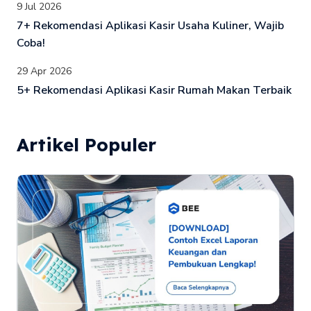
9 Jul 2026
7+ Rekomendasi Aplikasi Kasir Usaha Kuliner, Wajib
Coba!
29 Apr 2026
5+ Rekomendasi Aplikasi Kasir Rumah Makan Terbaik
Artikel Populer