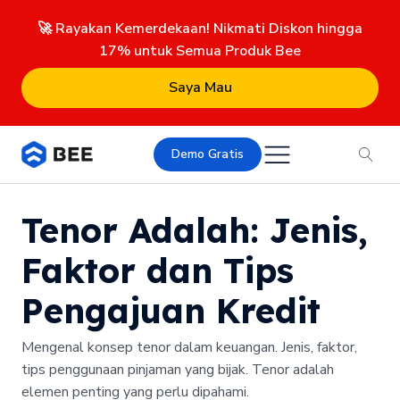
🚀 Rayakan Kemerdekaan! Nikmati Diskon hingga
17% untuk Semua Produk Bee
Saya Mau
Demo Gratis
Tenor Adalah: Jenis,
Faktor dan Tips
Pengajuan Kredit
Mengenal konsep tenor dalam keuangan. Jenis, faktor,
tips penggunaan pinjaman yang bijak. Tenor adalah
elemen penting yang perlu dipahami.