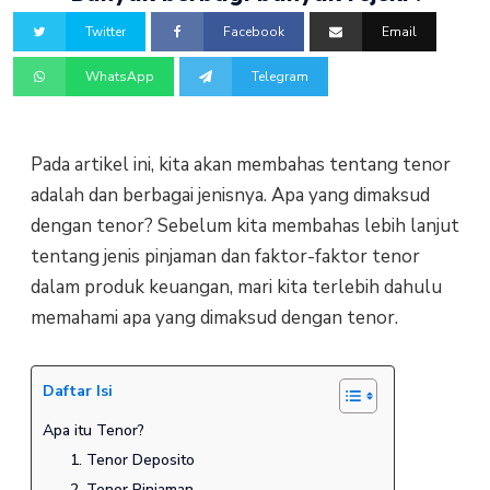
Twitter
Facebook
Email
WhatsApp
Telegram
Pada artikel ini, kita akan membahas tentang tenor
adalah dan berbagai jenisnya. Apa yang dimaksud
dengan tenor? Sebelum kita membahas lebih lanjut
tentang jenis pinjaman dan faktor-faktor tenor
dalam produk keuangan, mari kita terlebih dahulu
memahami apa yang dimaksud dengan tenor.
Daftar Isi
Apa itu Tenor?
1. Tenor Deposito
2. Tenor Pinjaman