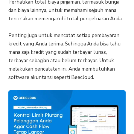
Perhatikan total biaya pinjaman, termasuk bunga
dan biaya lainnya, untuk memahami sejauh mana
tenor akan memengaruhi total pengeluaran Anda.
Penting juga untuk mencatat setiap pembayaran
kredit yang Anda terima. Sehingga Anda bisa tahu
mana saja kredit yang sudah terbayar lunas,
terbayar sebagian atau belum terbayar. Untuk
melakukan pencatatan ini, Anda membutuhkan
software akuntansi seperti Beecloud.