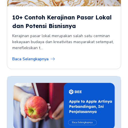
10+ Contoh Kerajinan Pasar Lokal
dan Potensi Bisnisnya
Kerajinan pasar lokal merupakan salah satu cerminan
kekayaan budaya dan kreativitas masyarakat setempat,
merefleksikan t...
Baca Selengkapnya