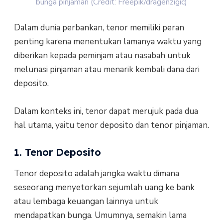
bunga pinjaman (Credit: Freepik/dragenzigic)
Dalam dunia perbankan, tenor memiliki peran
penting karena menentukan lamanya waktu yang
diberikan kepada peminjam atau nasabah untuk
melunasi pinjaman atau menarik kembali dana dari
deposito.
Dalam konteks ini, tenor dapat merujuk pada dua
hal utama, yaitu tenor deposito dan tenor pinjaman.
1. Tenor Deposito
Tenor deposito adalah jangka waktu dimana
seseorang menyetorkan sejumlah uang ke bank
atau lembaga keuangan lainnya untuk
mendapatkan bunga. Umumnya, semakin lama