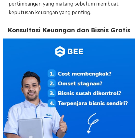
pertimbangan yang matang sebelum membuat
keputusan keuangan yang penting.
Konsultasi Keuangan dan Bisnis Gratis