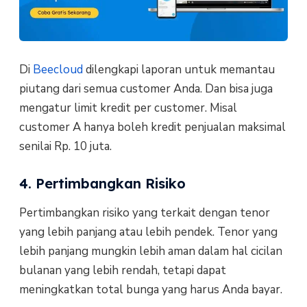
Di
Beecloud
dilengkapi laporan untuk memantau
piutang dari semua customer Anda. Dan bisa juga
mengatur limit kredit per customer. Misal
customer A hanya boleh kredit penjualan maksimal
senilai Rp. 10 juta.
4. Pertimbangkan Risiko
Pertimbangkan risiko yang terkait dengan tenor
yang lebih panjang atau lebih pendek. Tenor yang
lebih panjang mungkin lebih aman dalam hal cicilan
bulanan yang lebih rendah, tetapi dapat
meningkatkan total bunga yang harus Anda bayar.