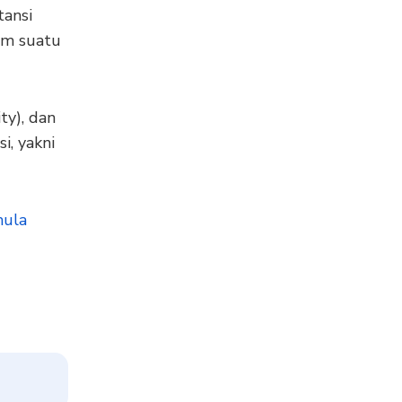
tansi
am suatu
ity), dan
i, yakni
mula