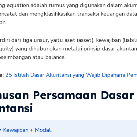
ng equation adalah rumus yang digunakan dalam akun
ncatat dan mengklasifikasikan transaksi keuangan dal
an.
rdiri dari tiga unsur, yaitu aset (asset), kewajiban (liabil
uity) yang dihubungkan melalui prinsip dasar akuntans
keseimbangan atau balance.
a:
25 Istilah Dasar Akuntansi yang Wajib Dipahami Pe
usan Persamaan Dasar
ntansi
= Kewajiban + Modal.