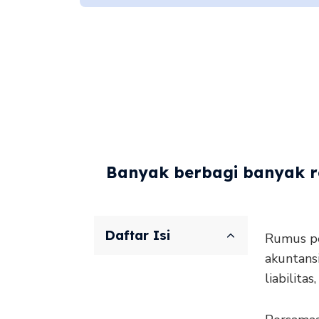
Banyak berbagi banyak re
Daftar Isi
Rumus pe
akuntans
liabilita