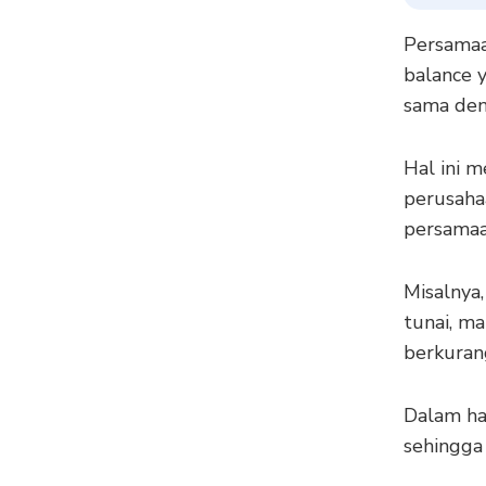
Persamaa
balance 
sama den
Hal ini 
perusaha
persamaan
Misalnya
tunai, ma
berkuran
Dalam ha
sehingga