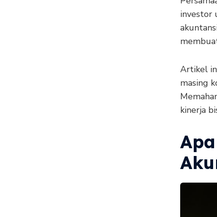
Persamaa
investor
akuntans
membuat 
Artikel 
masing k
Memaham
kinerja bi
Apa
Aku