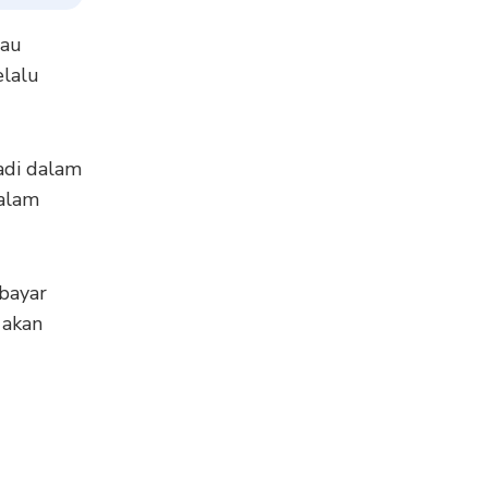
tau
elalu
adi dalam
dalam
bayar
 akan