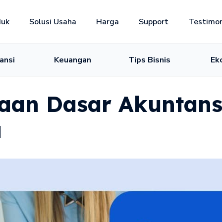
duk
Solusi Usaha
Harga
Support
Testimon
ansi
Keuangan
Tips Bisnis
Ek
an Dasar Akuntansi
a