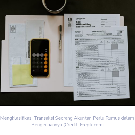
Mengklasifikasi Transaksi Seorang Akuntan Perlu Rumus dalam
Pengerjaannya (Credit: Frepik.com)