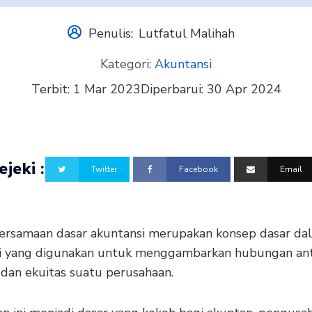
Penulis:
Lutfatul Malihah
Kategori:
Akuntansi
Terbit:
1 Mar 2023
Diperbarui:
30 Apr 2024
jeki :
Twitter
Facebook
Email
rsamaan dasar akuntansi merupakan konsep dasar da
i yang digunakan untuk menggambarkan hubungan anta
s, dan ekuitas suatu perusahaan.