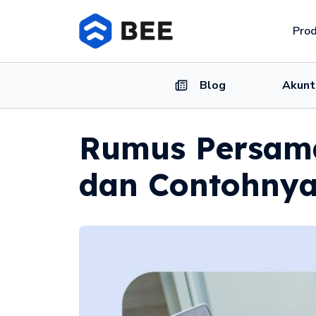
Pro
Blog
Akunt
Rumus Persama
dan Contohny