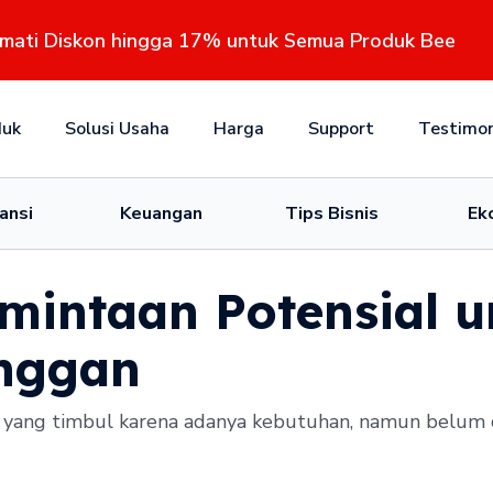
kmati Diskon hingga 17% untuk Semua Produk Bee
duk
Solusi Usaha
Harga
Support
Testimon
ansi
Keuangan
Tips Bisnis
Ek
mintaan Potensial u
anggan
 yang timbul karena adanya kebutuhan, namun belum 