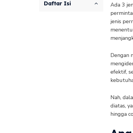
Daftar Isi
Ada 3 jen
permintaa
jenis per
menentuk
menjangk
Dengan m
mengiden
efektif,
kebutuha
Nah, dala
diatas, y
hingga c