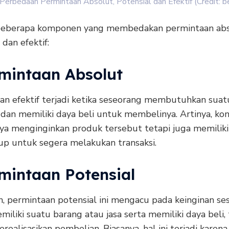
Perbedaan Permintaan Absolut, Potensial dan Efektif (Credit: be
beberapa komponen yang membedakan permintaan abs
 dan efektif:
mintaan Absolut
an efektif terjadi ketika seseorang membutuhkan suat
a dan memiliki daya beli untuk membelinya. Artinya, k
nya menginginkan produk tersebut tetapi juga memilik
up untuk segera melakukan transaksi.
mintaan Potensial
, permintaan potensial ini mengacu pada keinginan se
iliki suatu barang atau jasa serta memiliki daya beli, 
ealisasikan pembelian. Biasanya, hal ini terjadi karena