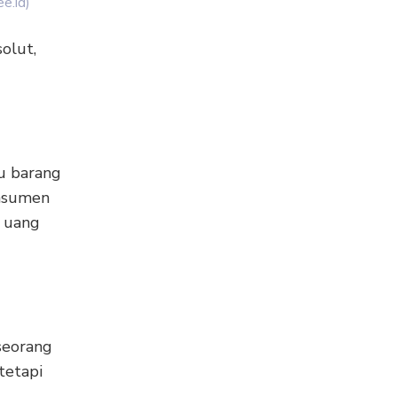
e.id)
olut,
u barang
onsumen
i uang
seorang
tetapi