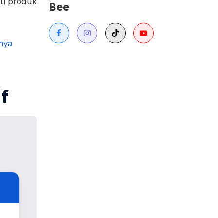
li produk
Bee
nya
f