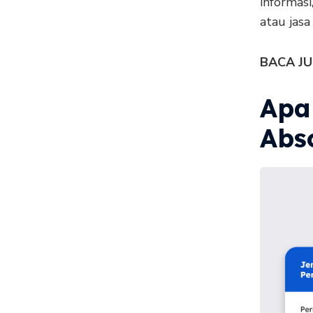
informas
atau jasa
BACA JU
Apa
Abso