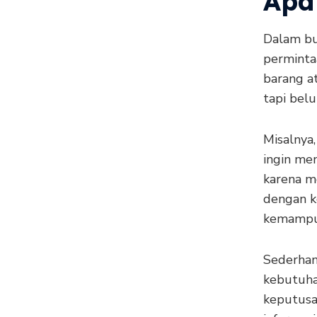
Apa
Dalam b
perminta
barang a
tapi bel
Misalnya,
ingin me
karena m
dengan k
kemampua
Sederhan
kebutuha
keputusa