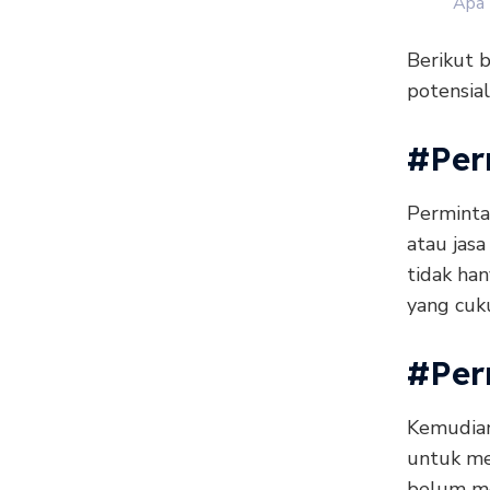
Apa 
Berikut 
potensial
#Per
Perminta
atau jas
tidak ha
yang cuk
#Per
Kemudian
untuk mem
belum mer