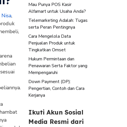
l?
Mau Punya POS Kasir
Alfamart untuk Usaha Anda?
 Nisa
,
Telemarketing Adalah: Tugas
produk
serta Peran Pentingnya
membeli,
Cara Mengelola Data
Penjualan Produk untuk
Tingkatkan Omset
karena
Hukum Permintaan dan
mbelian
Penawaran Serta Faktor yang
sesuai
Mempengaruhi
Down Payment (DP):
eliannya.
Pengertian, Contoh dan Cara
Kerjanya
ya
Ikuti Akun Sosial
ghambat
nya
Media Resmi dari