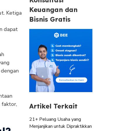
Keuangan dan
t. Ketiga
Bisnis Gratis
an dapat
ah
yang
i dengan
intaan
 faktor,
Artikel Terkait
21+ Peluang Usaha yang
Menjanjikan untuk Dipraktikkan