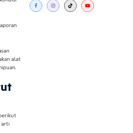
laporan
asan
akan alat
ipuan.
ut
berikut
arti