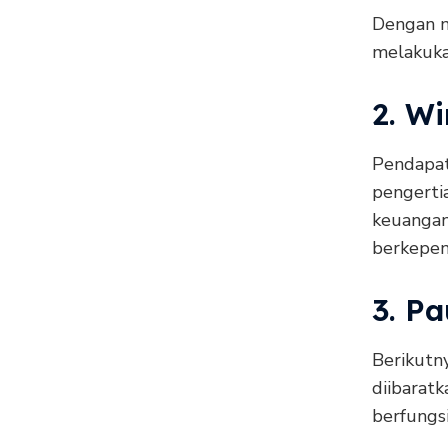
Dengan m
melakukan
2. W
Pendapat
pengerti
keuangan 
berkepen
3. P
Berikutny
diibarat
berfungsi