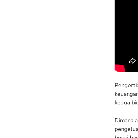
Pengertia
keuangan
kedua bi
Dimana a
pengelua
berisi b