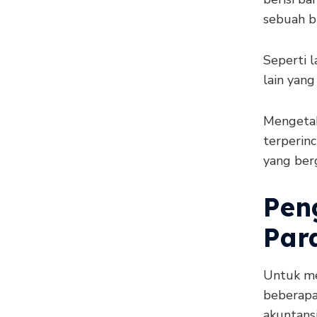
sebuah bi
Seperti l
lain yang
Mengetah
terperin
yang ber
Pen
Para
Untuk me
beberapa 
akuntansi