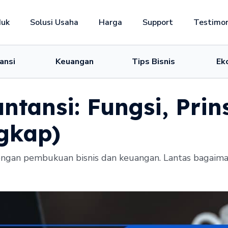
duk
Solusi Usaha
Harga
Support
Testimon
ansi
Keuangan
Tips Bisnis
Ek
ntansi: Fungsi, Prin
gkap)
dengan pembukuan bisnis dan keuangan. Lantas bagaima