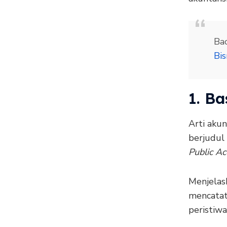
Bac
Bis
1. B
Arti aku
berjudul
Public Ac
Menjelas
mencatat
peristiw