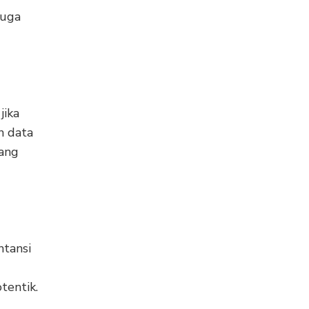
juga
jika
n data
yang
ntansi
tentik.