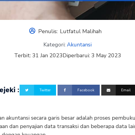
Penulis:
Lutfatul Malihah
Kategori:
Akuntansi
Terbit:
31 Jan 2023
Diperbarui:
3 May 2023
jeki :
Twitter
Facebook
Email
an akuntansi secara garis besar adalah proses pembuku
aan dan penyajian data transaksi dan beberapa data la
n dengan keuangan.