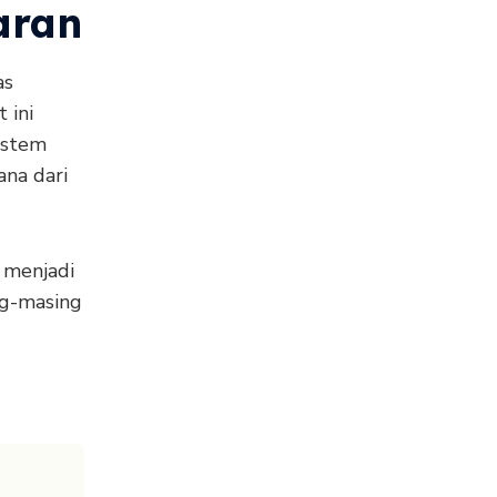
aran
as
 ini
ystem
na dari
 menjadi
ng-masing