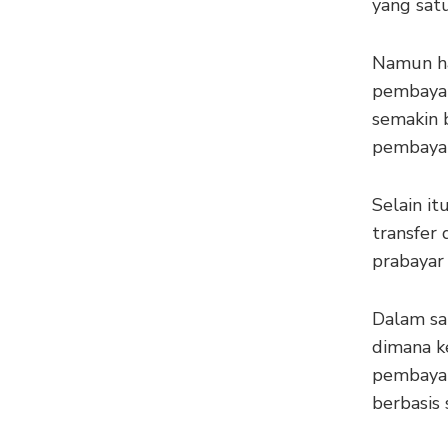
yang sat
Namun ha
pembayar
semakin 
pembayar
Selain i
transfer
prabayar 
Dalam sat
dimana k
pembayar
berbasis 