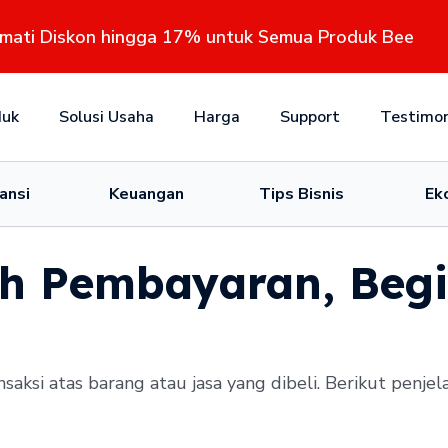
kmati Diskon hingga 17% untuk Semua Produk Bee
duk
Solusi Usaha
Harga
Support
Testimon
ansi
Keuangan
Tips Bisnis
Ek
h Pembayaran, Begi
ksi atas barang atau jasa yang dibeli. Berikut penjel