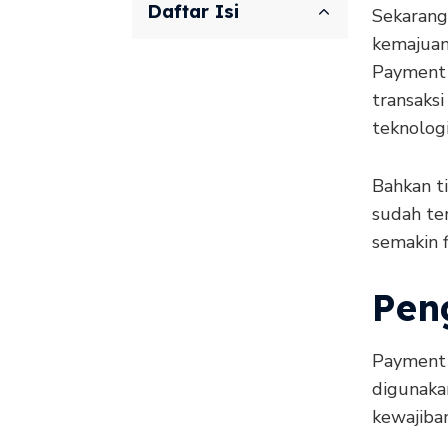
Daftar Isi
Sekarang
kemajuan
Payment 
transaks
teknologi
Bahkan t
sudah te
semakin f
Pen
Payment 
digunaka
kewajiba