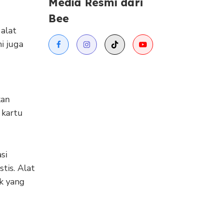
Media Resmi dari
Bee
alat
i juga
kan
 kartu
si
tis. Alat
k yang