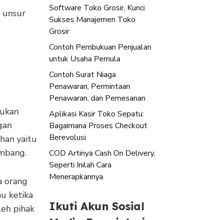
Software Toko Grosir, Kunci
 unsur
Sukses Manajemen Toko
Grosir
Contoh Pembukuan Penjualan
untuk Usaha Pemula
Contoh Surat Niaga
Penawaran, Permintaan
Penawaran, dan Pemesanan
kukan
Aplikasi Kasir Toko Sepatu:
gan
Bagaimana Proses Checkout
Berevolusi
han yaitu
imbang.
COD Artinya Cash On Delivery,
Seperti Inilah Cara
Menerapkannya
a orang
au ketika
Ikuti Akun Sosial
leh pihak