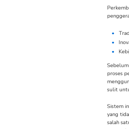
Perkemba
penggera
Trad
Inov
Kebi
Sebelum 
proses p
mengguna
sulit un
Sistem i
yang tida
salah sa