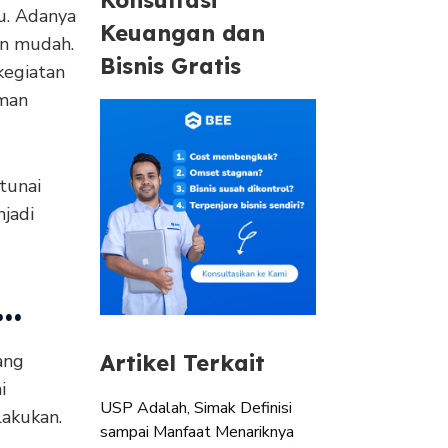
u. Adanya
Keuangan dan
in mudah.
Bisnis Gratis
kegiatan
aman
tunai
jadi
h…
ang
Artikel Terkait
i
USP Adalah, Simak Definisi
lakukan.
sampai Manfaat Menariknya