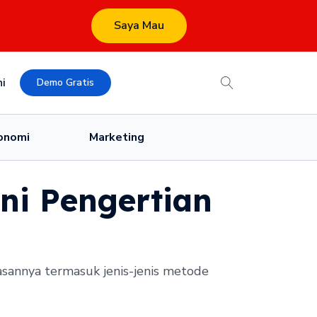
Saya Mau
i
Demo Gratis
onomi
Marketing
ni Pengertian
asannya termasuk jenis-jenis metode