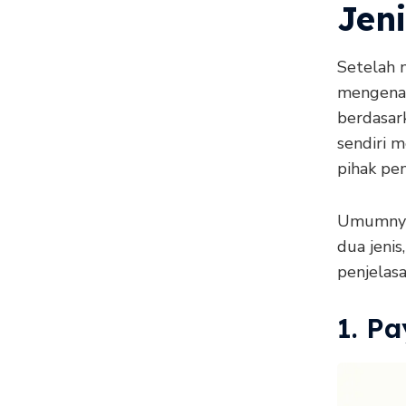
Jen
Setelah 
mengenai
berdasar
sendiri 
pihak pem
Umumnya 
dua jenis
penjelasa
1. P