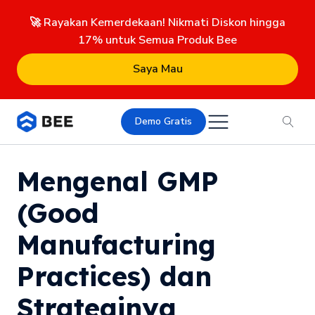
🚀 Rayakan Kemerdekaan! Nikmati Diskon hingga
17% untuk Semua Produk Bee
Saya Mau
Demo Gratis
Mengenal GMP
(Good
Manufacturing
Practices) dan
Strateginya