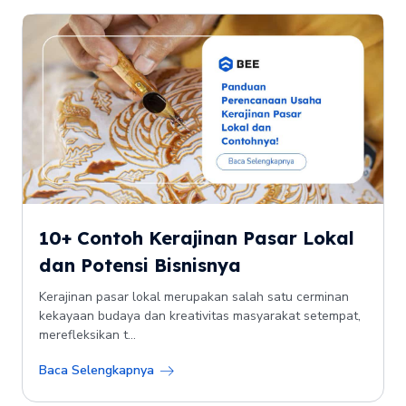
10+ Contoh Kerajinan Pasar Lokal
dan Potensi Bisnisnya
Kerajinan pasar lokal merupakan salah satu cerminan
kekayaan budaya dan kreativitas masyarakat setempat,
merefleksikan t...
Baca Selengkapnya