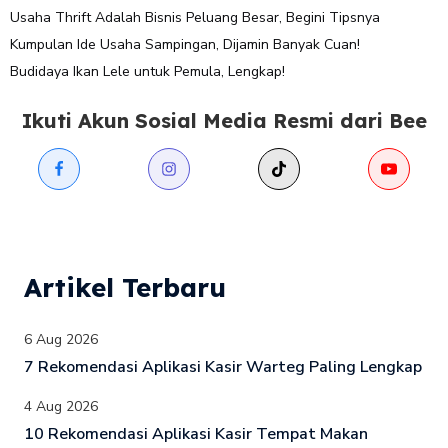
Usaha Thrift Adalah Bisnis Peluang Besar, Begini Tipsnya
Kumpulan Ide Usaha Sampingan, Dijamin Banyak Cuan!
Budidaya Ikan Lele untuk Pemula, Lengkap!
Ikuti Akun Sosial Media Resmi dari Bee
Artikel Terbaru
6 Aug 2026
7 Rekomendasi Aplikasi Kasir Warteg Paling Lengkap
4 Aug 2026
10 Rekomendasi Aplikasi Kasir Tempat Makan