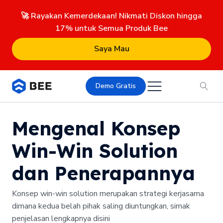
🚀 Rayakan Kemerdekaan! Nikmati Diskon hingga
17% untuk Semua Produk Bee
Saya Mau
Demo Gratis
Mengenal Konsep
Win-Win Solution
dan Penerapannya
Konsep win-win solution merupakan strategi kerjasama
dimana kedua belah pihak saling diuntungkan, simak
penjelasan lengkapnya disini