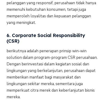
pelanggan yang responsif, perusahaan tidak hanya
memenuhi kebutuhan konsumen, tetapi juga
memperoleh loyalitas dan kepuasan pelanggan
yang meningkat.
6. Corporate Social Responsibility
(CSR)
berikutnya adalah penerapan prinsip win-win
solution dalam program-program CSR perusahaan.
Dengan berinvestasi dalam kegiatan sosial dan
lingkungan yang berkelanjutan, perusahaan dapat
memberikan manfaat bagi masyarakat dan
lingkungan sekitar mereka, sementara juga
memperkuat citra merek dan keberlanjutan bisnis
mereka.