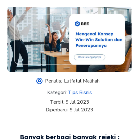
Penulis:
Lutfatul Malihah
Kategori:
Tips Bisnis
Terbit:
9 Jul 2023
Diperbarui:
9 Jul 2023
Banyak berbagi banyak rejeki :