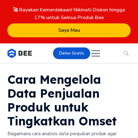
🚀 Rayakan Kemerdekaan! Nikmati Diskon hingga
17% untuk Semua Produk Bee
Saya Mau
Demo Gratis
Cara Mengelola
Data Penjualan
Produk untuk
Tingkatkan Omset
Bagaimana cara analisis data penjualan produk agar