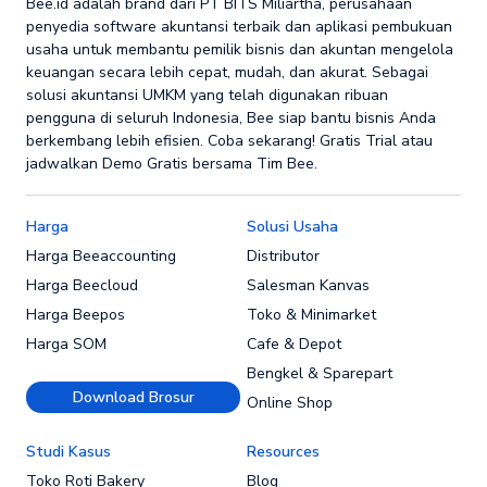
Bee.id adalah brand dari PT BITS Miliartha, perusahaan
penyedia software akuntansi terbaik dan aplikasi pembukuan
usaha untuk membantu pemilik bisnis dan akuntan mengelola
keuangan secara lebih cepat, mudah, dan akurat. Sebagai
solusi akuntansi UMKM yang telah digunakan ribuan
pengguna di seluruh Indonesia, Bee siap bantu bisnis Anda
berkembang lebih efisien. Coba sekarang! Gratis Trial atau
jadwalkan Demo Gratis bersama Tim Bee.
Harga
Solusi Usaha
Harga Beeaccounting
Distributor
Harga Beecloud
Salesman Kanvas
Harga Beepos
Toko & Minimarket
Harga SOM
Cafe & Depot
Bengkel & Sparepart
Download Brosur
Online Shop
Studi Kasus
Resources
Toko Roti Bakery
Blog