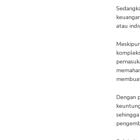
Sedangka
keuangan 
atau ind
Meskipun
kompleks
pemasuka
memahami
membuat 
Dengan p
keuntung
sehingga
pengemba