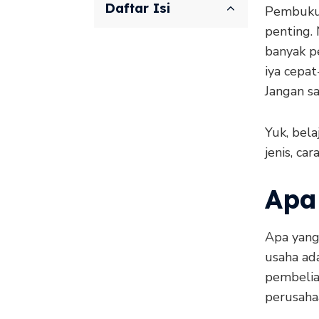
Daftar Isi
Pembukua
penting.
banyak pe
iya cepat
Jangan sa
Yuk, bel
jenis, ca
Apa
Apa yan
usaha ada
pembelia
perusaha