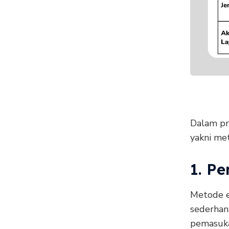
Dalam pr
yakni me
1. P
Metode e
sederhana
pemasuka