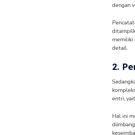
dengan v
Pencatat
ditampil
memiliki
detail.
2. P
Sedangka
kompleks 
entri, ya
Hal ini 
diimbang
keseimba