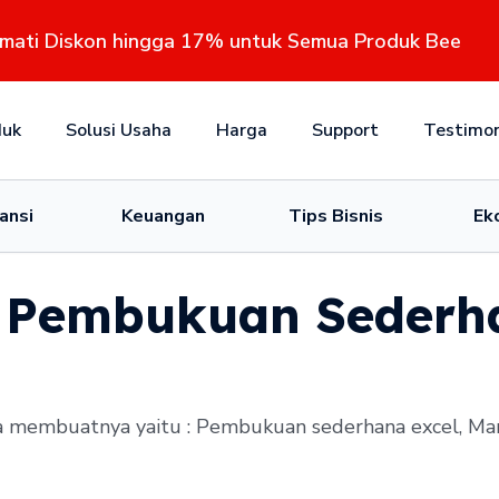
kmati Diskon hingga 17% untuk Semua Produk Bee
duk
Solusi Usaha
Harga
Support
Testimon
ansi
Keuangan
Tips Bisnis
Ek
 Pembukuan Seder
membuatnya yaitu : Pembukuan sederhana excel, Man