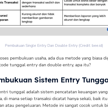
Pembukuan Single Entry Dan Double Entry (Credit: bee.id)
oses pembukuan usaha, ada dua metode yang biasa di
tode tunggal entry dan double entry, apa itu?
embukuan Sistem Entry Tungga
ntri tunggal adalah sistem pencatatan keuangan yang
, di mana setiap transaksi dicatat hanya sekali, baik itu
n atau pengeluaran. Metode ini sangat cocok untuk bis