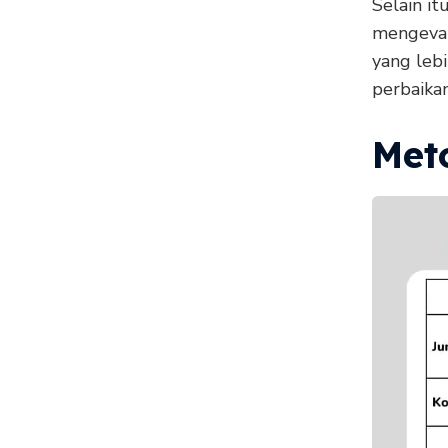
Selain it
mengeval
yang leb
perbaikan
Met