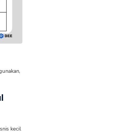
gunakan,
l
nis kecil