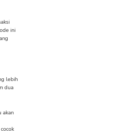
aksi
de ini
yang
g lebih
am dua
u akan
 cocok