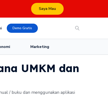
Saya Mau
i
Demo Gratis
onomi
Marketing
hana UMKM dan
ual / buku dan menggunakan aplikasi