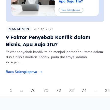
MANAJEMEN
28 Sep 2023
9 Faktor Penyebab Konflik dalam
Bisnis, Apa Saja Itu?
Faktor penyebab konflik telah menjadi perhatian utama dalam
dunia bisnis modern. Konflik, pada dasarnya, adalah
ketegang...
Baca Selengkapnya
1
…
70
71
72
73
74
…
24