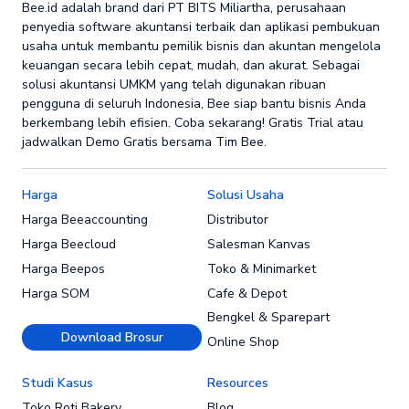
Bee.id adalah brand dari PT BITS Miliartha, perusahaan
penyedia software akuntansi terbaik dan aplikasi pembukuan
usaha untuk membantu pemilik bisnis dan akuntan mengelola
keuangan secara lebih cepat, mudah, dan akurat. Sebagai
solusi akuntansi UMKM yang telah digunakan ribuan
pengguna di seluruh Indonesia, Bee siap bantu bisnis Anda
berkembang lebih efisien. Coba sekarang! Gratis Trial atau
jadwalkan Demo Gratis bersama Tim Bee.
Harga
Solusi Usaha
Harga Beeaccounting
Distributor
Harga Beecloud
Salesman Kanvas
Harga Beepos
Toko & Minimarket
Harga SOM
Cafe & Depot
Bengkel & Sparepart
Download Brosur
Online Shop
Studi Kasus
Resources
Toko Roti Bakery
Blog