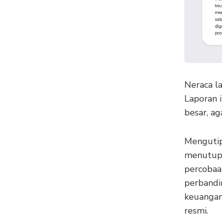
Neraca la
Laporan 
besar, a
Mengutip
menutup b
percobaan
perbandi
keuangan
resmi.