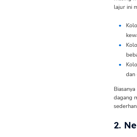
lajur ini 
Kolo
kewa
Kol
beba
Kolo
dan 
Biasanya 
dagang m
sederhan
2. N