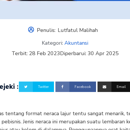
Penulis:
Lutfatul Malihah
Kategori:
Akuntansi
Terbit:
28 Feb 2023
Diperbarui:
30 Apr 2025
jeki :
Twitter
Facebook
Email
 tentang format neraca lajur tentu sangat menarik, t
 pebisnis. Jenis neraca ini merupakan suatu lembaran k
ajur atau kolom di dalamnya. Penggunaannya erat kait