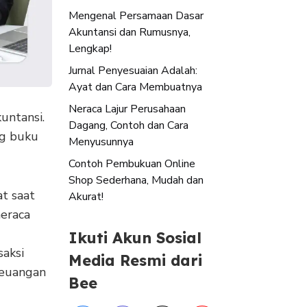
Mengenal Persamaan Dasar
Akuntansi dan Rumusnya,
Lengkap!
Jurnal Penyesuaian Adalah:
Ayat dan Cara Membuatnya
Neraca Lajur Perusahaan
untansi.
Dagang, Contoh dan Cara
ng buku
Menyusunnya
Contoh Pembukuan Online
Shop Sederhana, Mudah dan
at saat
Akurat!
neraca
Ikuti Akun Sosial
aksi
Media Resmi dari
keuangan
Bee