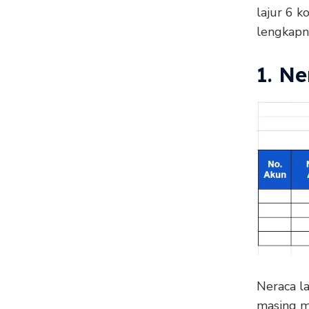
lajur 6 k
lengkapn
1. N
Neraca l
masing me