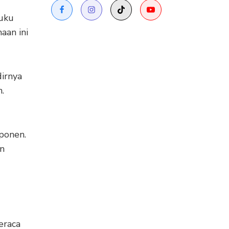
buku
aan ini
dirnya
.
mponen.
an
eraca