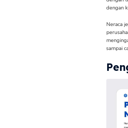
dengan k
Neraca je
perusaha
mengingat
sampai c
Pen