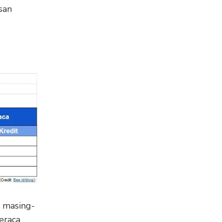
san
g masing-
eraca