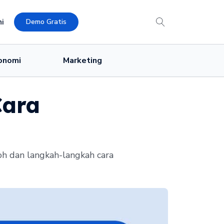
i
Demo Gratis
onomi
Marketing
Cara
toh dan langkah-langkah cara