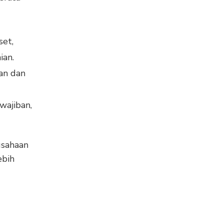
set,
ian.
an dan
wajiban,
usahaan
ebih