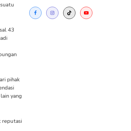
 suatu
sal 43
jadi
ubungan
ri pihak
endasi
lain yang
k reputasi