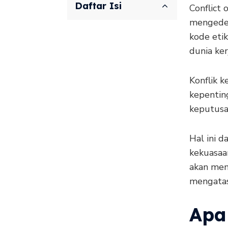
Daftar Isi
Conflict 
mengedep
kode eti
dunia ker
Konflik k
kepentin
keputusa
Hal ini 
kekuasaan
akan mem
mengatas
Apa 