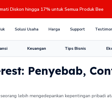
kmati Diskon hingga 17% untuk Semua Produk Bee
duk
Solusi Usaha
Harga
Support
Testimon
ansi
Keuangan
Tips Bisnis
Ek
terest: Penyebab, Co
ana seorang lebih mengedepankan kepentingan pribadi a