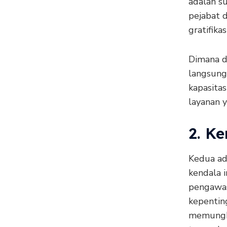
adalah su
pejabat 
gratifikas
Dimana d
langsung
kapasitas
layanan y
2. K
Kedua ad
kendala i
pengawas
kepenting
memungki