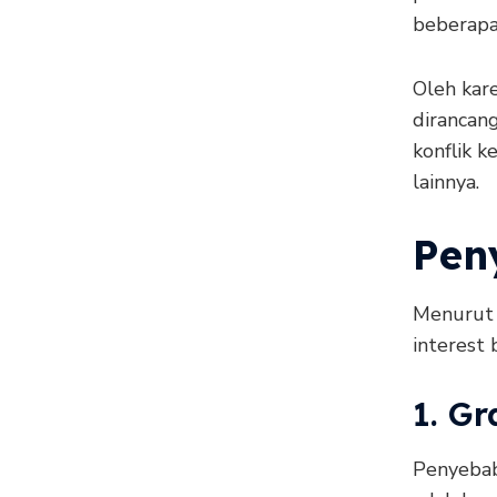
beberapa
Oleh kare
dirancan
konflik 
lainnya.
Peny
Menurut 
interest 
1. Gr
Penyebab