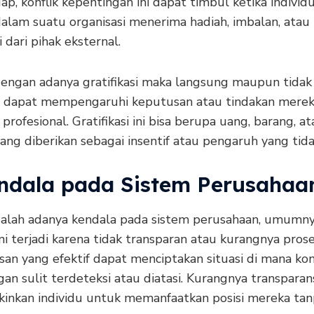
ap, konflik kepentingan ini dapat timbul ketika individ
dalam suatu organisasi menerima hadiah, imbalan, atau
i dari pihak eksternal.
engan adanya gratifikasi maka langsung maupun tidak
 dapat mempengaruhi keputusan atau tindakan mere
 profesional. Gratifikasi ini bisa berupa uang, barang, a
ang diberikan sebagai insentif atau pengaruh yang tida
endala pada Sistem Perusahaa
alah adanya kendala pada sistem perusahaan, umumn
ni terjadi karena tidak transparan atau kurangnya pros
an yang efektif dapat menciptakan situasi di mana kon
an sulit terdeteksi atau diatasi. Kurangnya transparans
nkan individu untuk memanfaatkan posisi mereka tan