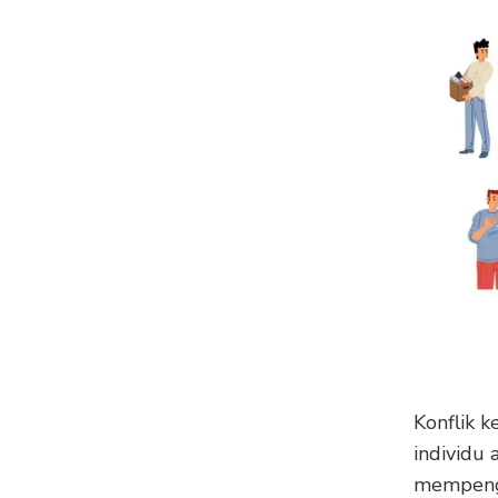
Konflik k
individu 
mempenga