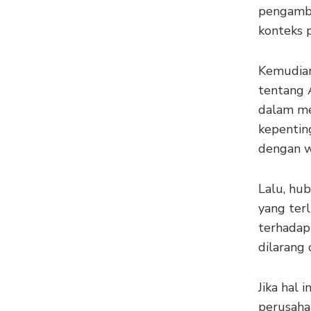
pengambi
konteks p
Kemudia
tentang A
dalam me
kepentin
dengan wa
Lalu, hu
yang ter
terhadap
dilarang
Jika hal 
perusaha