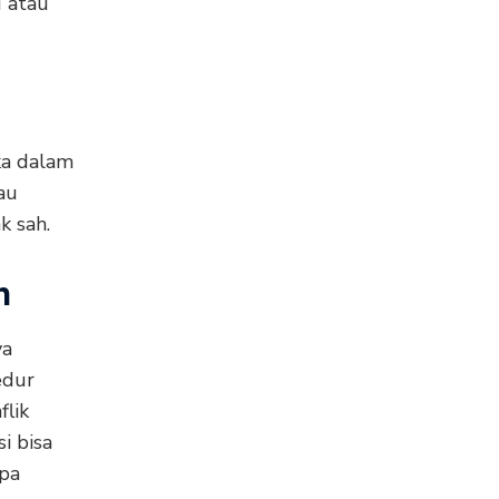
u atau
ka dalam
tau
k sah.
n
ya
edur
flik
i bisa
pa