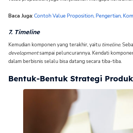
Baca Juga
:
Contoh Value Proposition, Pengertian, Ko
7. Timeline
Kemudian komponen yang terakhir, yaitu
timeline
. Seb
development
sampai peluncurannya. Kendati komponen i
dalam berbisnis selalu bisa datang secara tiba-tiba.
Bentuk-Bentuk Strategi Produ