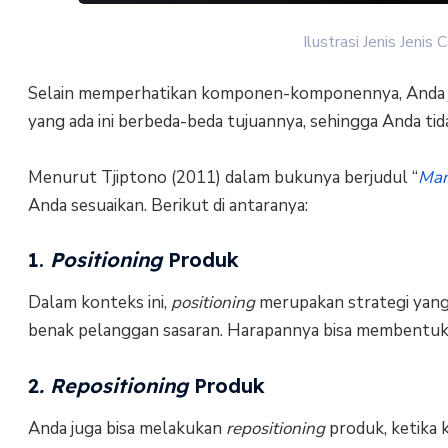
Ilustrasi Jenis Jeni
Selain memperhatikan komponen-komponennya, Anda j
yang ada ini berbeda-beda tujuannya, sehingga Anda tid
Menurut Tjiptono (2011) dalam bukunya berjudul “
Man
Anda sesuaikan. Berikut di antaranya:
1.
Positioning
Produk
Dalam konteks ini,
positioning
merupakan strategi yang
benak pelanggan sasaran. Harapannya bisa membentuk c
2
. Repositioning
Produk
Anda juga bisa melakukan
repositioning
produk, ketika 