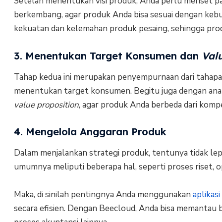
Setelah menentukan visi produk, Anda perlu meriset p
berkembang, agar produk Anda bisa sesuai dengan keb
kekuatan dan kelemahan produk pesaing, sehingga pro
3. Menentukan Target Konsumen dan
Val
Tahap kedua ini merupakan penyempurnaan dari tahapa
menentukan target konsumen. Begitu juga dengan anal
value proposition
, agar produk Anda berbeda dari kompe
4. Mengelola Anggaran Produk
Dalam menjalankan strategi produk, tentunya tidak le
umumnya meliputi beberapa hal, seperti proses riset, o
Maka, di sinilah pentingnya Anda menggunakan
aplikas
secara efisien. Dengan Beecloud, Anda bisa memantau b