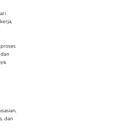
ari
erja,
 proses
 dan
ya.
sasian,
s, dan