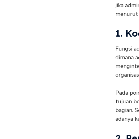
jika admi
menurut M
1. Ko
Fungsi a
dimana a
menginte
organisas
Pada poi
tujuan b
bagian. S
adanya k
2. P