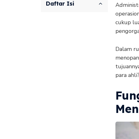
Daftar Isi
Administ
operasion
cukup lu
pengorga
Dalam rua
menopang
tujuannya
para ahli
Fung
Menu