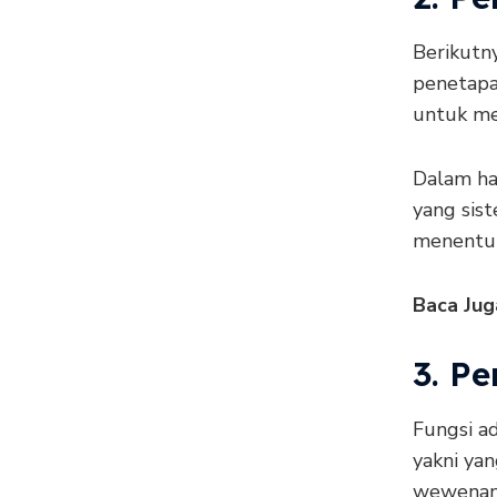
Berikutn
penetapa
untuk men
Dalam ha
yang sis
menentuk
Baca Jug
3. P
Fungsi ad
yakni ya
wewenang