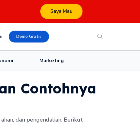
Saya Mau
i
Demo Gratis
onomi
Marketing
dan Contohnya
arahan, dan pengendalian. Berikut