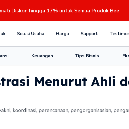
kmati Diskon hingga 17% untuk Semua Produk Bee
duk
Solusi Usaha
Harga
Support
Testimon
ansi
Keuangan
Tips Bisnis
Ek
trasi Menurut Ahli 
yakni, koordinasi, perencanaan, pengorganisasian, peng