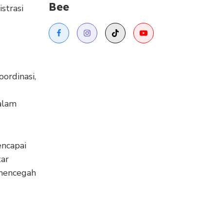
Bee
strasi
ordinasi,
alam
encapai
tar
 mencegah