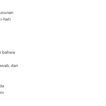
yusunan
i-hati
n bahwa
awab, dan
da
am