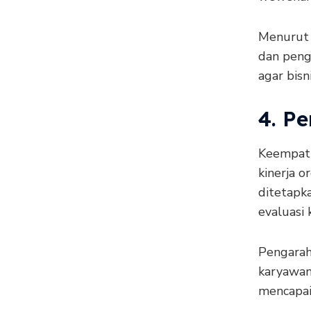
Menurut 
dan peng
agar bisn
4. P
Keempat 
kinerja o
ditetapk
evaluasi k
Pengarah
karyawan
mencapai 