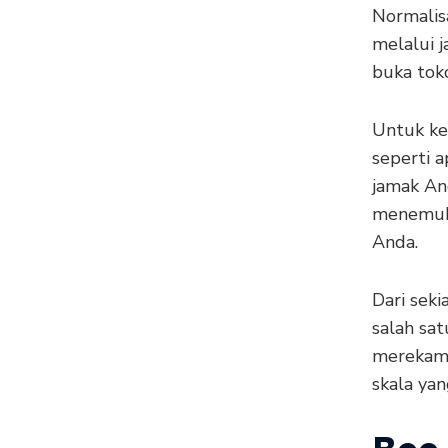
Normalisa
melalui j
buka toko
Untuk ket
seperti a
jamak An
menemuka
Anda.
Dari seki
salah sa
merekam 
skala yan