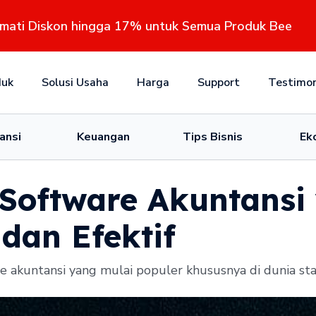
kmati Diskon hingga 17% untuk Semua Produk Bee
duk
Solusi Usaha
Harga
Support
Testimon
ansi
Keuangan
Tips Bisnis
Ek
 Software Akuntansi
an Efektif
 akuntansi yang mulai populer khususnya di dunia star