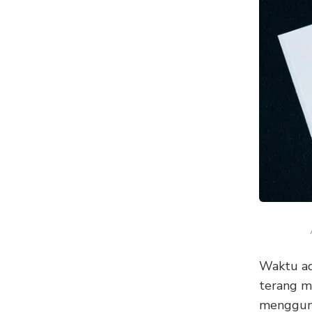
Waktu ad
terang m
mengguna