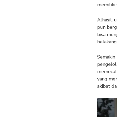
memiliki
Alhasil,
pun berge
bisa men
belakang
Semakin 
pengelol
memecahk
yang mer
akibat da