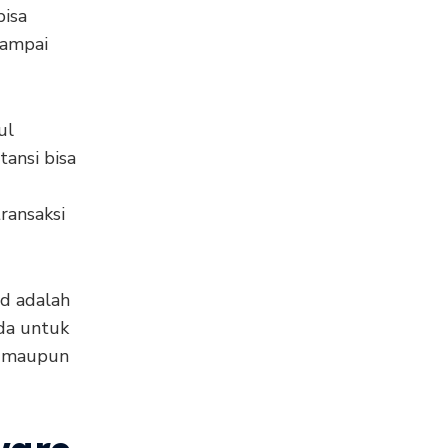
bisa
 sampai
ul
tansi bisa
ransaksi
id adalah
nda untuk
l maupun