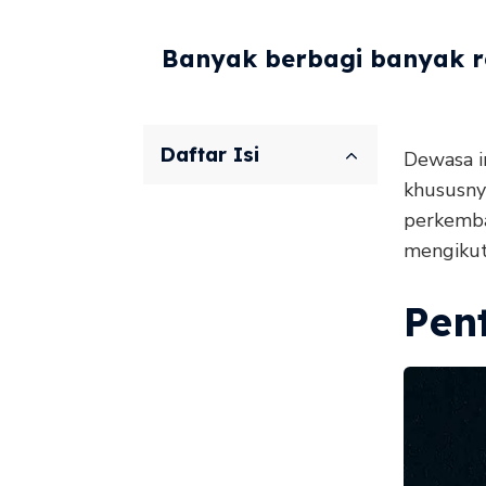
Banyak berbagi banyak re
Daftar Isi
Dewasa i
khususnya
perkemba
mengikuti
Pen