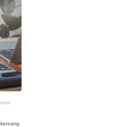
umber:
 kencang.