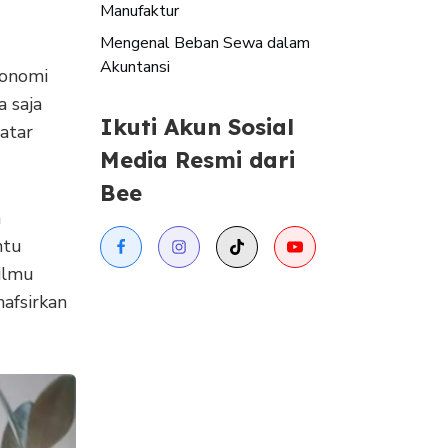
Manufaktur
Mengenal Beban Sewa dalam
Akuntansi
konomi
a saja
Ikuti Akun Sosial
atar
Media Resmi dari
Bee
a
ntu
ilmu
afsirkan