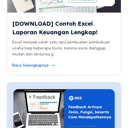
[DOWNLOAD] Contoh Excel
Laporan Keuangan Lengkap!
Excel menjadi salah satu opsi pembuatan pembukuan
usaha bagi beberapa bisnis, karena excel dianggap
mudah dan tentunya g...
Baca Selengkapnya