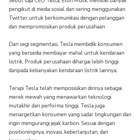
Sebut saja CEO Tesla, Elon Musk, memiliki banyak
pengikut di media sosial dan sering menggunakan
Twitter untuk berkomunikasi dengan pelanggan
dan mempromosikan produk perusahaan
Dari segi segmentasi, Tesla membidik konsumen
yang bersedia membayar mahal untuk kendaraan
listrik. Produk perusahaan dihargai lebih tinggi
daripada kebanyakan kendaraan listrik lainnya.
Terapi Tesla telah memposisikan dirinya sebagai
merek mewah yang menawarkan teknologi
mutakhir dan performa tinggi. Tesla juga
menargetkan konsumen yang sadar lingkungan dan
ingin mengurangi jejak karbon. Sesuai dengan
positioningnya, inovasi, keberlanjutan, dan