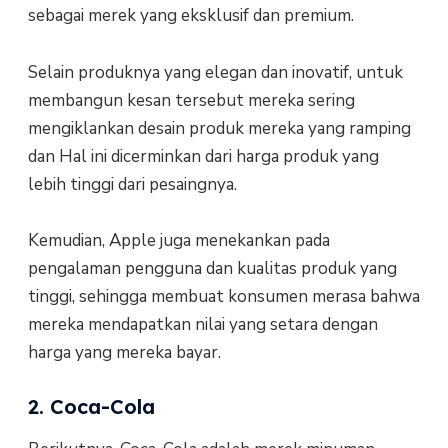
sebagai merek yang eksklusif dan premium.
Selain produknya yang elegan dan inovatif, untuk
membangun kesan tersebut mereka sering
mengiklankan desain produk mereka yang ramping
dan Hal ini dicerminkan dari harga produk yang
lebih tinggi dari pesaingnya.
Kemudian, Apple juga menekankan pada
pengalaman pengguna dan kualitas produk yang
tinggi, sehingga membuat konsumen merasa bahwa
mereka mendapatkan nilai yang setara dengan
harga yang mereka bayar.
2. Coca-Cola