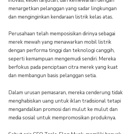
inovasi, keberlanjutan, dan kemewahan dengan
menargetkan pelanggan yang sadar lingkungan
dan menginginkan kendaraan listrik kelas atas.
Perusahaan telah memposisikan dirinya sebagai
merek mewah yang menawarkan mobil listrik
dengan performa tinggi dan teknologi canggih,
seperti kemampuan mengemudi sendiri. Mereka
berfokus pada penciptaan citra merek yang kuat
dan membangun basis pelanggan setia.
Dalam urusan pemasaran, mereka cenderung tidak
menghabiskan uang untuk iklan tradisional tetapi
mengandalkan promosi dari mulut ke mulut dan
media sosial untuk mempromosikan produknya.