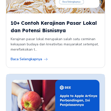
10+ Contoh Kerajinan Pasar Lokal
dan Potensi Bisnisnya
Kerajinan pasar lokal merupakan salah satu cerminan
kekayaan budaya dan kreativitas masyarakat setempat,
merefleksikan t...
Baca Selengkapnya