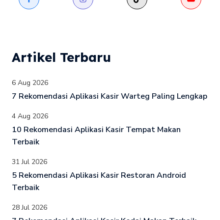
Artikel Terbaru
6 Aug 2026
7 Rekomendasi Aplikasi Kasir Warteg Paling Lengkap
4 Aug 2026
10 Rekomendasi Aplikasi Kasir Tempat Makan
Terbaik
31 Jul 2026
5 Rekomendasi Aplikasi Kasir Restoran Android
Terbaik
28 Jul 2026