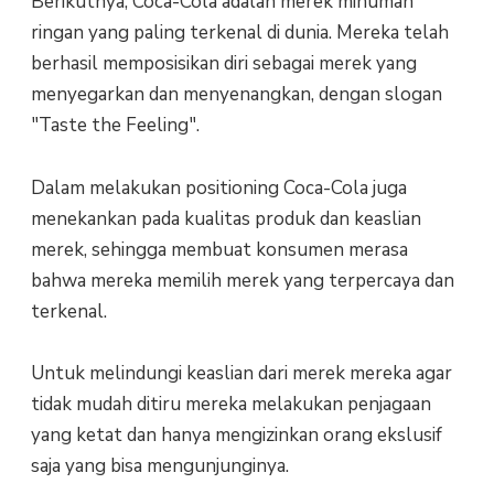
Berikutnya, Coca-Cola adalah merek minuman
ringan yang paling terkenal di dunia. Mereka telah
berhasil memposisikan diri sebagai merek yang
menyegarkan dan menyenangkan, dengan slogan
"Taste the Feeling".
Dalam melakukan positioning Coca-Cola juga
menekankan pada kualitas produk dan keaslian
merek, sehingga membuat konsumen merasa
bahwa mereka memilih merek yang terpercaya dan
terkenal.
Untuk melindungi keaslian dari merek mereka agar
tidak mudah ditiru mereka melakukan penjagaan
yang ketat dan hanya mengizinkan orang ekslusif
saja yang bisa mengunjunginya.