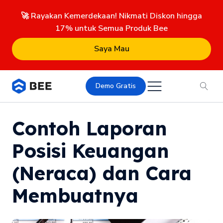
🚀 Rayakan Kemerdekaan! Nikmati Diskon hingga
17% untuk Semua Produk Bee
Saya Mau
Demo Gratis
Contoh Laporan
Posisi Keuangan
(Neraca) dan Cara
Membuatnya