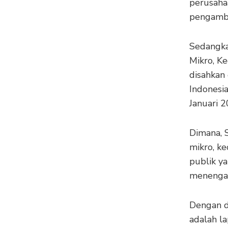
perusaha
pengambi
Sedangka
Mikro, K
disahkan
Indonesi
Januari 2
Dimana, 
mikro, ke
publik ya
menengah
Dengan d
adalah l