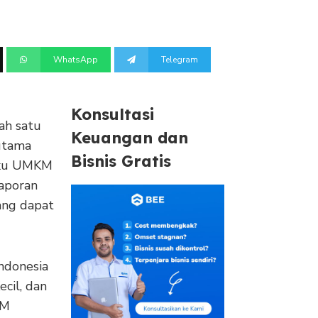
WhatsApp
Telegram
Konsultasi
ah satu
Keuangan dan
utama
Bisnis Gratis
laku UMKM
aporan
ang dapat
ndonesia
ecil, dan
KM