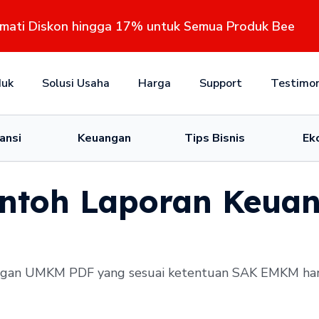
kmati Diskon hingga 17% untuk Semua Produk Bee
duk
Solusi Usaha
Harga
Support
Testimon
ansi
Keuangan
Tips Bisnis
Ek
ontoh Laporan Keua
gan UMKM PDF yang sesuai ketentuan SAK EMKM hanya