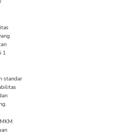
r
itas
yang
tan
i 1
m standar
bilitas
 dan
ng.
 EMKM
uan