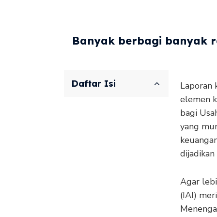
Banyak berbagi banyak re
Daftar Isi
Laporan 
elemen k
bagi Usa
yang mun
keuangan
dijadikan 
Agar leb
(IAI) mer
Menenga