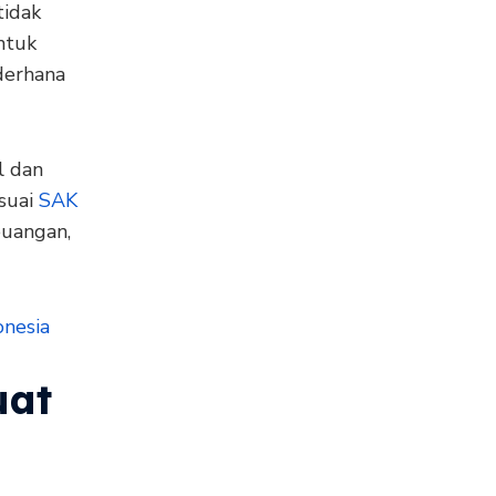
tidak
ntuk
derhana
l dan
suai
SAK
euangan,
onesia
uat