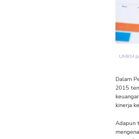
UMKM per
Dalam Pe
2015 ten
keuangan
kinerja k
Adapun t
mengenai 