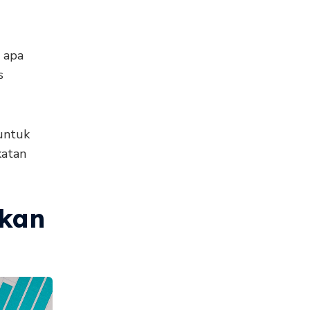
 apa
s
untuk
katan
kan