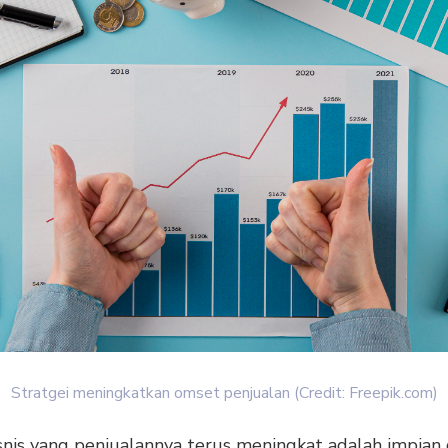
Stratgei meningkatkan omset penjualan (Credit: Freepik.com)
snis yang penjualannya terus meningkat adalah impian