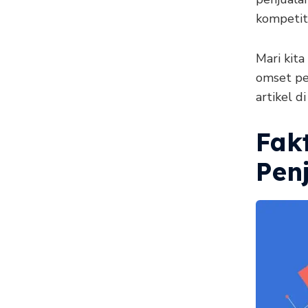
kompetit
Mari kit
omset pe
artikel di
Fak
Pen