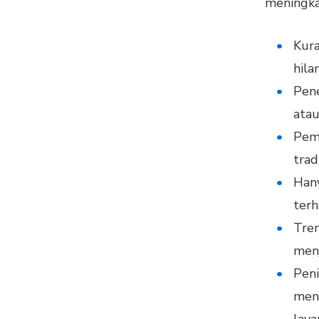
meningka
Kura
hil
Pene
atau
Pema
trad
Han
terh
Tre
menj
Peni
menu