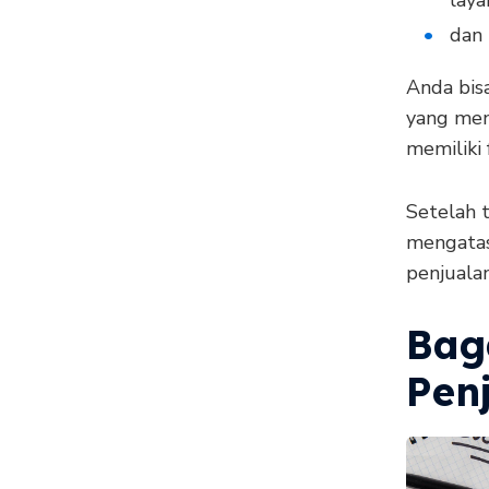
laya
dan 
Anda bis
yang men
memiliki
Setelah 
mengatas
penjualan
Bag
Pen