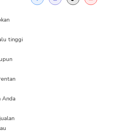
bkan
lu tinggi
aupun
rentan
a Anda
jualan
tau