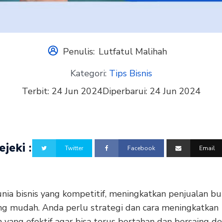
Penulis:
Lutfatul Malihah
Kategori:
Tips Bisnis
Terbit:
24 Jun 2024
Diperbarui:
24 Jun 2024
jeki :
Twitter
Facebook
Email
nia bisnis yang kompetitif, meningkatkan penjualan b
ng mudah. Anda perlu strategi dan cara meningkatkan
 yang efektif agar bisa terus bertahan dan bersaing d