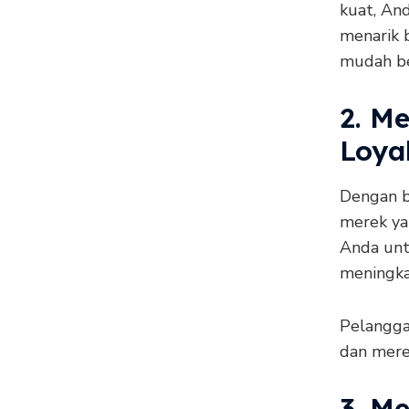
kuat, An
menarik 
mudah be
2. M
Loya
Dengan b
merek ya
Anda un
meningka
Pelangga
dan mere
3. M