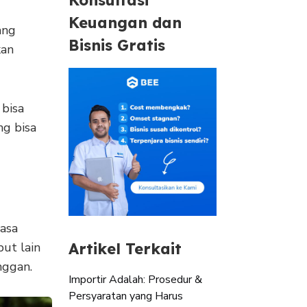
Keuangan dan
ang
Bisnis Gratis
kan
bisa
ng bisa
asa
but lain
Artikel Terkait
nggan.
Importir Adalah: Prosedur &
Persyaratan yang Harus