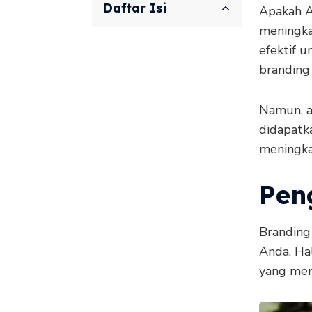
Daftar Isi
Apakah A
meningkat
efektif 
branding
Namun, a
didapatk
meningkat
Pen
Branding
Anda. Hal
yang mem