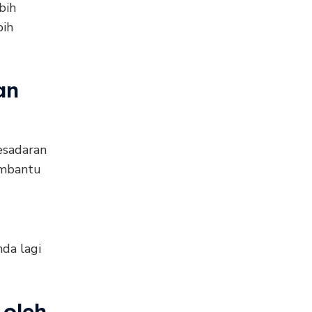
bih
bih
an
esadaran
embantu
da lagi
 oleh