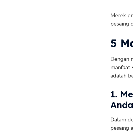
Merek pr
pesaing 
5 M
Dengan m
manfaat y
adalah b
1. M
Anda
Dalam du
pesaing 