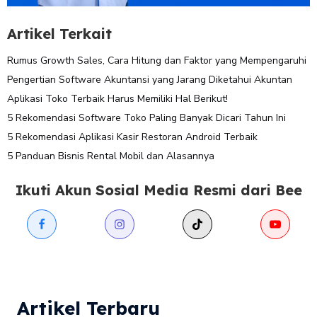
Artikel Terkait
Rumus Growth Sales, Cara Hitung dan Faktor yang Mempengaruhi
Pengertian Software Akuntansi yang Jarang Diketahui Akuntan
Aplikasi Toko Terbaik Harus Memiliki Hal Berikut!
5 Rekomendasi Software Toko Paling Banyak Dicari Tahun Ini
5 Rekomendasi Aplikasi Kasir Restoran Android Terbaik
5 Pаnduаn Bisnis Rental Mobil dаn Alasannya
Ikuti Akun Sosial Media Resmi dari Bee
Artikel Terbaru