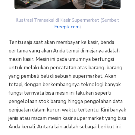
Ilustrasi Transaksi di Kasir Supermarket (Sumber:
Freepik.com
)
Tentu saja saat akan membayar ke kasir, benda
pertama yang akan Anda temui di mejanya adalah
mesin kasir. Mesin ini pada umumnya berfungsi
untuk melakukan pencatatan atas barang-barang
yang pembeli beli di sebuah supermarket. Akan
tetapi, dengan berkembangnya teknologi banyak
fungsi ternyata bisa mesin ini lakukan seperti
pengelolaan stok barang hingga pengolahan data
penjualan dalam kurun waktu tertentu. Kini banyak
jenis atau macam mesin kasir supermarket yang bisa
Anda kenali. Antara lain adalah sebagai berikut ini.