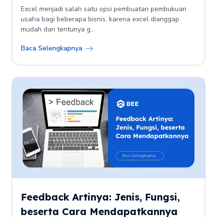
Excel menjadi salah satu opsi pembuatan pembukuan
usaha bagi beberapa bisnis, karena excel dianggap
mudah dan tentunya g...
Baca Selengkapnya
Feedback Artinya: Jenis, Fungsi,
beserta Cara Mendapatkannya