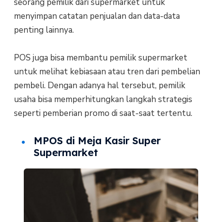
seorang pemilik dari supermarket untuk
menyimpan catatan penjualan dan data-data
penting lainnya.
POS juga bisa membantu pemilik supermarket
untuk melihat kebiasaan atau tren dari pembelian
pembeli. Dengan adanya hal tersebut, pemilik
usaha bisa memperhitungkan langkah strategis
seperti pemberian promo di saat-saat tertentu.
MPOS di Meja Kasir Super
Supermarket