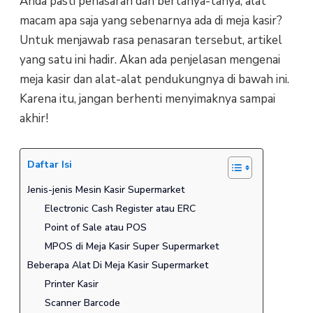
Anda pasti penasaran dan bertanya-tanya, alat
macam apa saja yang sebenarnya ada di meja kasir?
Untuk menjawab rasa penasaran tersebut, artikel
yang satu ini hadir. Akan ada penjelasan mengenai
meja kasir dan alat-alat pendukungnya di bawah ini.
Karena itu, jangan berhenti menyimaknya sampai
akhir!
Daftar Isi
Jenis-jenis Mesin Kasir Supermarket
Electronic Cash Register atau ERC
Point of Sale atau POS
MPOS di Meja Kasir Super Supermarket
Beberapa Alat Di Meja Kasir Supermarket
Printer Kasir
Scanner Barcode