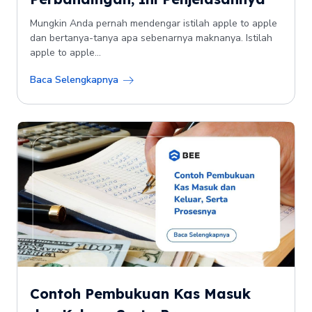
Mungkin Anda pernah mendengar istilah apple to apple
dan bertanya-tanya apa sebenarnya maknanya. Istilah
apple to apple...
Baca Selengkapnya
Contoh Pembukuan Kas Masuk