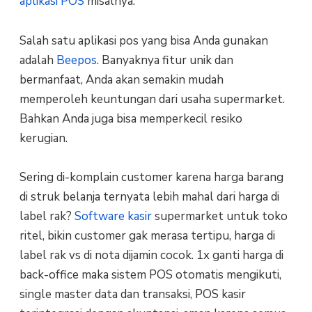
aplikasi POS
misalnya.
Salah satu aplikasi pos yang bisa Anda gunakan
adalah
Beepos
. Banyaknya fitur unik dan
bermanfaat, Anda akan semakin mudah
memperoleh keuntungan dari usaha supermarket.
Bahkan Anda juga bisa memperkecil resiko
kerugian.
Sering di-komplain customer karena harga barang
di struk belanja ternyata lebih mahal dari harga di
label rak?
Software kasir
supermarket untuk toko
ritel, bikin customer gak merasa tertipu, harga di
label rak vs di nota dijamin cocok. 1x ganti harga di
back-office maka sistem POS otomatis mengikuti,
single master data dan transaksi, POS kasir