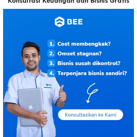
Konsultasi Keuangan dan Bisnis Gratis