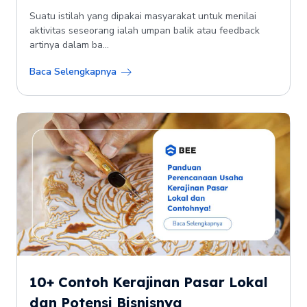
Suatu istilah yang dipakai masyarakat untuk menilai
aktivitas seseorang ialah umpan balik atau feedback
artinya dalam ba...
Baca Selengkapnya
10+ Contoh Kerajinan Pasar Lokal
dan Potensi Bisnisnya