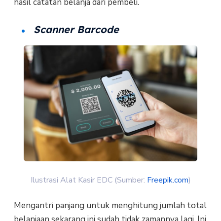
hasil catatan belanja dari pembeli.
Scanner Barcode
Ilustrasi Alat Kasir EDC (Sumber:
Freepik.com
)
Mengantri panjang untuk menghitung jumlah total
belanjaan sekarang ini sudah tidak zamannya lagi. Ini