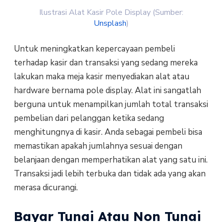
Ilustrasi Alat Kasir Pole Display (Sumber:
Unsplash
)
Untuk meningkatkan kepercayaan pembeli
terhadap kasir dan transaksi yang sedang mereka
lakukan maka meja kasir menyediakan alat atau
hardware bernama pole display. Alat ini sangatlah
berguna untuk menampilkan jumlah total transaksi
pembelian dari pelanggan ketika sedang
menghitungnya di kasir. Anda sebagai pembeli bisa
memastikan apakah jumlahnya sesuai dengan
belanjaan dengan memperhatikan alat yang satu ini.
Transaksi jadi lebih terbuka dan tidak ada yang akan
merasa dicurangi.
Bayar Tunai Atau Non Tunai