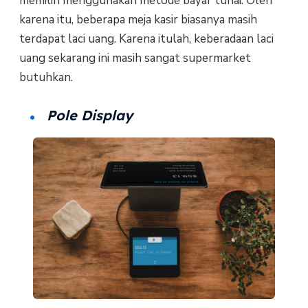
memilih menggunakan metode bayar tunai. Oleh
karena itu, beberapa meja kasir biasanya masih
terdapat laci uang. Karena itulah, keberadaan laci
uang sekarang ini masih sangat supermarket
butuhkan.
Pole Display