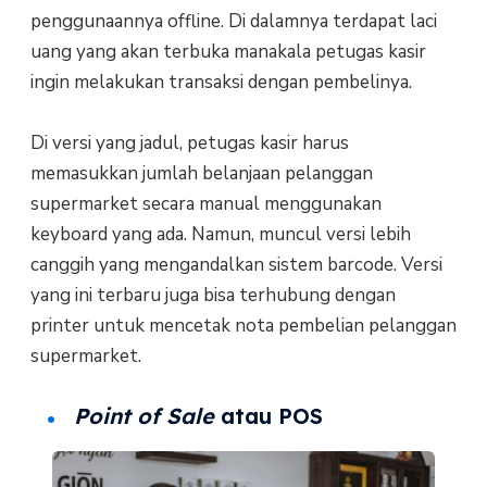
penggunaannya offline. Di dalamnya terdapat laci
uang yang akan terbuka manakala petugas kasir
ingin melakukan transaksi dengan pembelinya.
Di versi yang jadul, petugas kasir harus
memasukkan jumlah belanjaan pelanggan
supermarket secara manual menggunakan
keyboard yang ada. Namun, muncul versi lebih
canggih yang mengandalkan sistem barcode. Versi
yang ini terbaru juga bisa terhubung dengan
printer untuk mencetak nota pembelian pelanggan
supermarket.
Point of Sale
atau POS