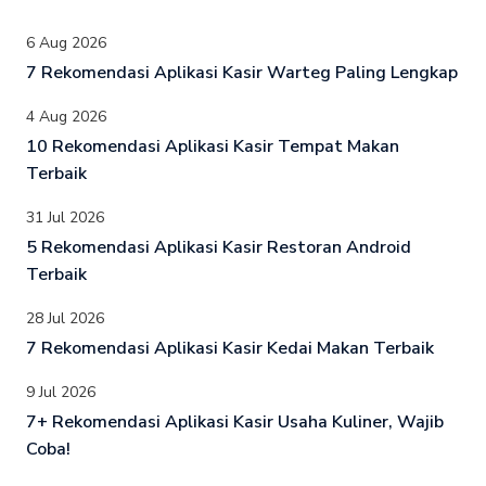
6 Aug 2026
7 Rekomendasi Aplikasi Kasir Warteg Paling Lengkap
4 Aug 2026
10 Rekomendasi Aplikasi Kasir Tempat Makan
Terbaik
31 Jul 2026
5 Rekomendasi Aplikasi Kasir Restoran Android
Terbaik
28 Jul 2026
7 Rekomendasi Aplikasi Kasir Kedai Makan Terbaik
9 Jul 2026
7+ Rekomendasi Aplikasi Kasir Usaha Kuliner, Wajib
Coba!