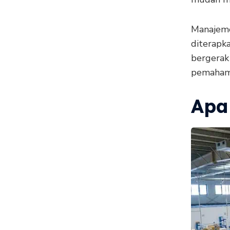
Manajeme
diterapk
bergerak
pemahama
Apa