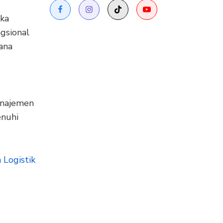
ika
gsional
ana
anajemen
enuhi
 Logistik