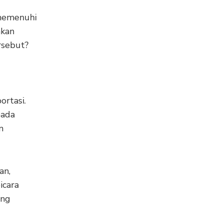
 memenuhi
akan
rsebut?
ortasi.
pada
n
an,
icara
ang