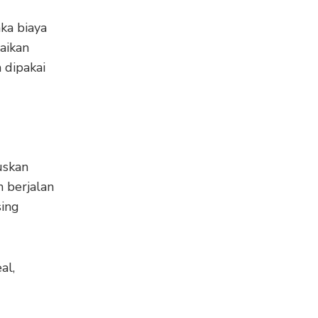
ka biaya
aikan
 dipakai
uskan
n berjalan
sing
al,