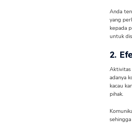
Anda ten
yang perl
kepada pe
untuk dis
2. Ef
Aktivitas
adanya ko
kacau ka
pihak.
Komunikas
sehingga 