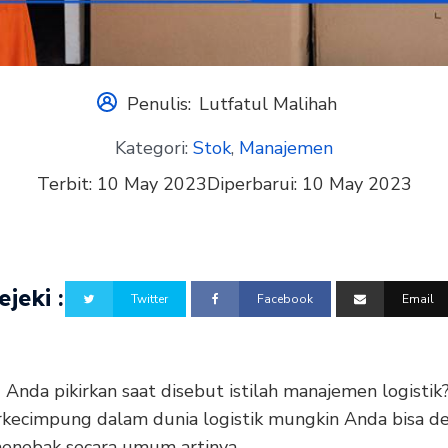
Penulis:
Lutfatul Malihah
Kategori:
Stok
,
Manajemen
Terbit:
10 May 2023
Diperbarui:
10 May 2023
jeki :
Twitter
Facebook
Email
Anda pikirkan saat disebut istilah manajemen logistik
rkecimpung dalam dunia logistik mungkin Anda bisa d
nebak secara umum artinya.