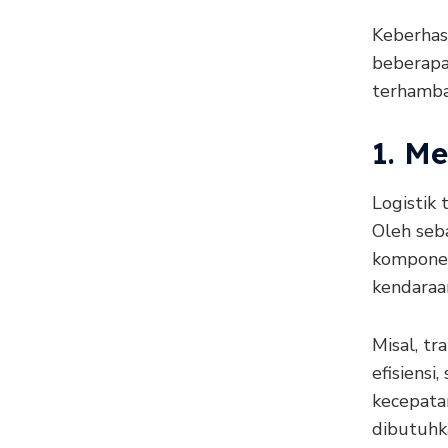
Keberhas
beberapa
terhamba
1. M
Logistik 
Oleh seb
komponen
kendaraa
Misal, tr
efisiensi
kecepata
dibutuhk