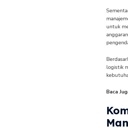
Sementar
manajeme
untuk me
anggaran
pengenda
Berdasar
logistik
kebutuh
Baca Jug
Kom
Man