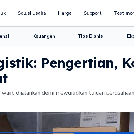
duk
Solusi Usaha
Harga
Support
Testimon
ansi
Keuangan
Tips Bisnis
Ek
istik: Pengertian, 
at
g wajib dijalankan demi mewujudkan tujuan perusahaan