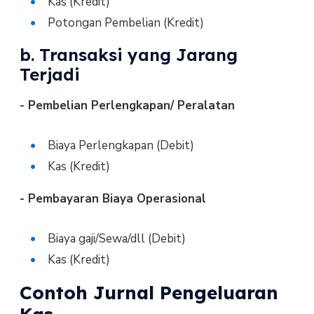
Kas (Kredit)
Potongan Pembelian (Kredit)
b. Transaksi yang Jarang
Terjadi
- Pembelian Perlengkapan/ Peralatan
Biaya Perlengkapan (Debit)
Kas (Kredit)
- Pembayaran Biaya Operasional
Biaya gaji/Sewa/dll (Debit)
Kas (Kredit)
Contoh Jurnal Pengeluaran