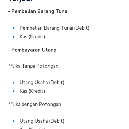
- Pembelian Barang Tunai
Pembelian Barang Tunai (Debit)
Kas (Kredit)
- Pembayaran Utang
**Jika Tanpa Potongan:
Utang Usaha (Debit)
Kas (Kredit)
**Jika dengan Potongan
Utang Usaha (Debit)