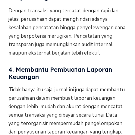
Dengan transaksi yang tercatat dengan rapi dan
jelas, perusahaan dapat menghindari adanya
kesalahan pencatatan hingga penyelewengan dana
yang berpotensi merugikan. Pencatatan yang
transparan juga memungkinkan audit internal
maupun eksternal berjalan lebih efektif.
4. Membantu Pembuatan Laporan
Keuangan
Tidak hanya itu saja, jurnal ini juga dapat membantu
perusahaan dalam membuat laporan keuangan
dengan lebih mudah dan akurat dengan mencatat
semua transaksi yang dibayar secara tunai. Data
yang terorganisir mempermudah pengelompokan
dan penyusunan laporan keuangan yang lengkap,