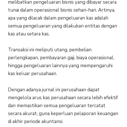
melibatkan pengeluaran bisnis yang dibayar secara
tunai dalam operasional bisnis sehari-hari. Artinya,
apa yang dilacak dalam pengeluaran kas adalah
semua pengeluaran yang dilakukan entitas dengan
kas atau setara kas.
Transaksi ini meliputi utang, pembelian
perlengkapan, pembayaran gaji, biaya operasional,
hingga pengeluaran lainnya yang mempengaruhi
kas keluar perusahaan.
Dengan adanya jurnal ini perusahaan dapat
mengelola arus kas perusahaan secara lebih efektif
dan memastikan semua pengeluaran tercatat
secara akurat, guna keperluan pelaporan keuangan
di akhir periode akuntansi.