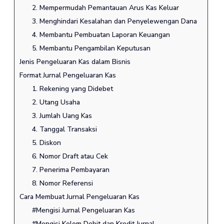
2. Mempermudah Pemantauan Arus Kas Keluar
3. Menghindari Kesalahan dan Penyelewengan Dana
4. Membantu Pembuatan Laporan Keuangan
5. Membantu Pengambilan Keputusan
Jenis Pengeluaran Kas dalam Bisnis
Format Jurnal Pengeluaran Kas
1. Rekening yang Didebet
2. Utang Usaha
3. Jumlah Uang Kas
4. Tanggal Transaksi
5. Diskon
6. Nomor Draft atau Cek
7. Penerima Pembayaran
8. Nomor Referensi
Cara Membuat Jurnal Pengeluaran Kas
#Mengisi Jurnal Pengeluaran Kas
#Mengisi Kolom Debit dan Kredit Jurnal