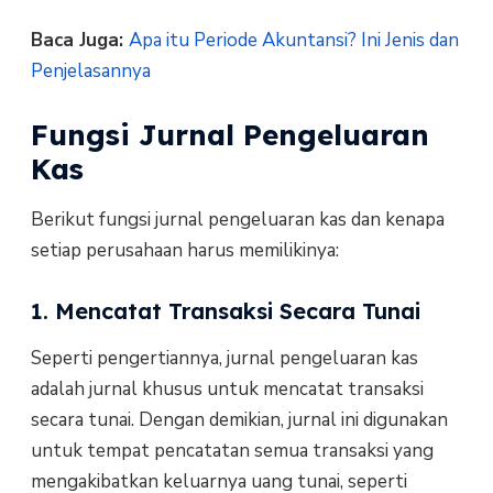
Baca Juga:
Apa itu Periode Akuntansi? Ini Jenis dan
Penjelasannya
Fungsi Jurnal Pengeluaran
Kas
Berikut fungsi jurnal pengeluaran kas dan kenapa
setiap perusahaan harus memilikinya:
1. Mencatat Transaksi Secara Tunai
Seperti pengertiannya, jurnal pengeluaran kas
adalah jurnal khusus untuk mencatat transaksi
secara tunai. Dengan demikian, jurnal ini digunakan
untuk tempat pencatatan semua transaksi yang
mengakibatkan keluarnya uang tunai, seperti