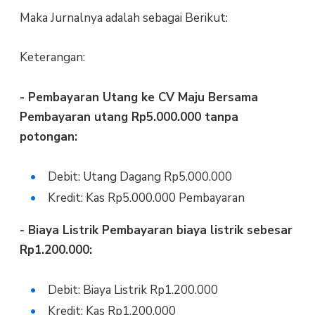
Maka Jurnalnya adalah sebagai Berikut:
Keterangan:
- Pembayaran Utang ke CV Maju Bersama
Pembayaran utang Rp5.000.000 tanpa
potongan:
Debit: Utang Dagang Rp5.000.000
Kredit: Kas Rp5.000.000 Pembayaran
- Biaya Listrik Pembayaran biaya listrik sebesar
Rp1.200.000:
Debit: Biaya Listrik Rp1.200.000
Kredit: Kas Rp1.200.000