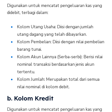
Digunakan untuk mencatat pengeluaran kas yang
didebit, terbagi dalam:
Kolom Utang Usaha: Diisi dengan jumlah
utang dagang yang telah dibayarkan.
Kolom Pembelian: Diisi dengan nilai pembelian
barang tunai.
Kolom Akun Lainnya (Serba-serbi): Berisi nilai
nominal transaksi berdasarkan jenis akun
tertentu.
Kolom Jumlah: Merupakan total dari semua
nilai nominal di kolom debit.
b. Kolom Kredit
Digunakan untuk mencatat pengeluaran kas yang