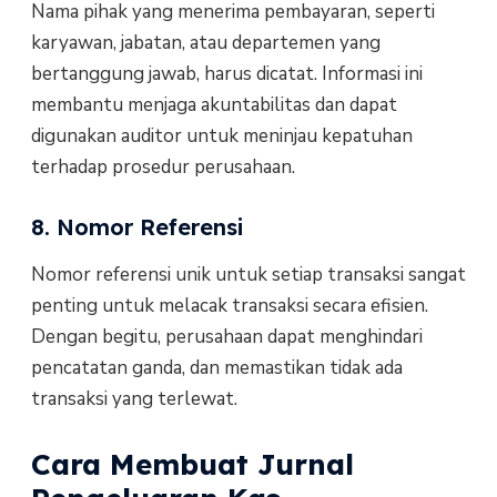
Nama pihak yang menerima pembayaran, seperti
karyawan, jabatan, atau departemen yang
bertanggung jawab, harus dicatat. Informasi ini
membantu menjaga akuntabilitas dan dapat
digunakan auditor untuk meninjau kepatuhan
terhadap prosedur perusahaan.
8. Nomor Referensi
Nomor referensi unik untuk setiap transaksi sangat
penting untuk melacak transaksi secara efisien.
Dengan begitu, perusahaan dapat menghindari
pencatatan ganda, dan memastikan tidak ada
transaksi yang terlewat.
Cara Membuat Jurnal