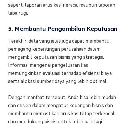
seperti laporan arus kas, neraca, maupun laporan
laba rugi.
5. Membantu Pengambilan Keputusan
Terakhir, data yang jelas juga dapat membantu
pemegang kepentingan perusahaan dalam
mengambil keputusan bisnis yang strategis.
Informasi mengenai pengeluaran kas
memungkinkan evaluasi terhadap efisiensi biaya
serta alokasi sumber daya yang lebih optimal.
Dengan manfaat tersebut, Anda bisa lebih mudah
dan efisien dalam mengatur keuangan bisnis dan
membantu memastikan arus kas tetap terkendali
dan mendukung bisnis untuk lebih baik lagi.