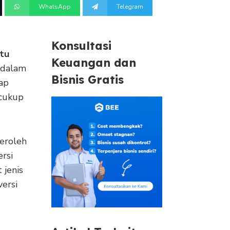
WhatsApp
Telegram
Konsultasi
itu
Keuangan dan
h dalam
Bisnis Gratis
ap
 cukup
eroleh
rsi
 jenis
versi