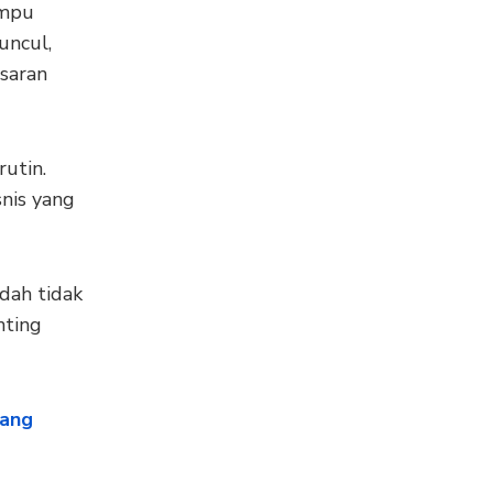
ampu
uncul,
saran
rutin.
snis yang
ndah tidak
nting
tang