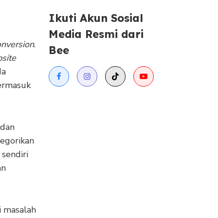
Ikuti Akun Sosial
Media Resmi dari
onversion
.
Bee
site
da
termasuk
 dan
tegorikan
 sendiri
an
i masalah