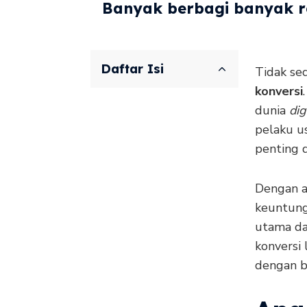
Banyak berbagi banyak re
Daftar Isi
Tidak se
konversi
dunia
dig
pelaku us
penting d
Dengan a
keuntung
utama dal
konversi 
dengan b