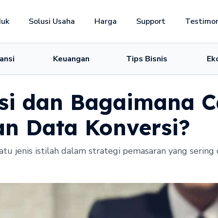
duk
Solusi Usaha
Harga
Support
Testimon
ansi
Keuangan
Tips Bisnis
Ek
rsi dan Bagaimana C
n Data Konversi?
satu jenis istilah dalam strategi pemasaran yang sering