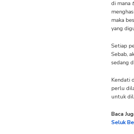
di mana
menghasil
maka bes
yang dig
Setiap p
Sebab, a
sedang d
Kendati d
perlu dil
untuk dil
Baca Jug
Seluk Be