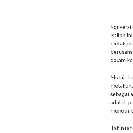
Konversi
Istilah 
melakuka
perusaha
dalam kon
Mulai da
melakuka
sebagai a
adalah p
menguntu
Tak jara