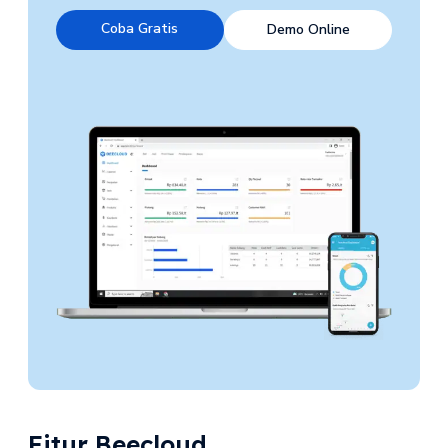
Coba Gratis
Demo Online
Fitur Beecloud