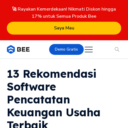
🚀 Rayakan Kemerdekaan! Nikmati Diskon hingga
17% untuk Semua Produk Bee
Saya Mau
Demo Gratis
13 Rekomendasi
Software
Pencatatan
Keuangan Usaha
Terbaik