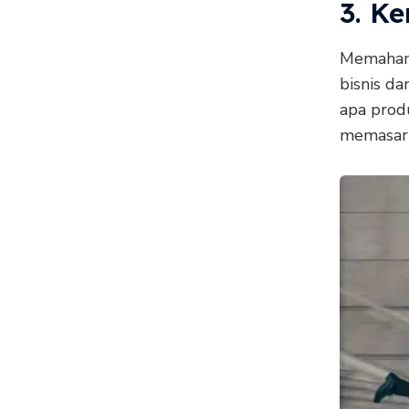
3. Ke
Memahami
bisnis d
apa prod
memasark