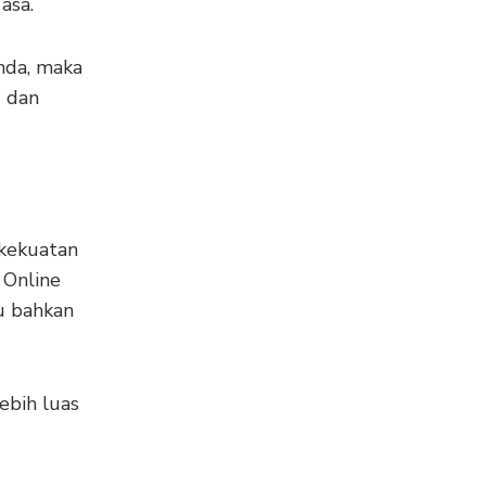
asa.
Anda, maka
u dan
 kekuatan
 Online
u bahkan
ebih luas