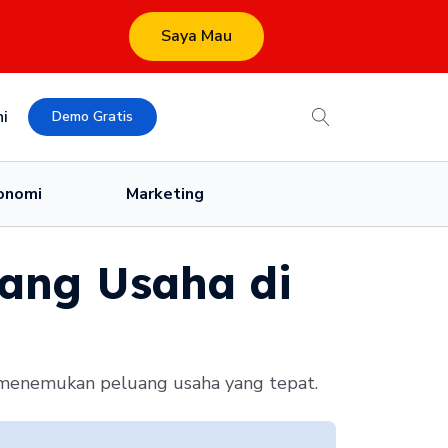
Saya Mau
i
Demo Gratis
onomi
Marketing
ang Usaha di
 menemukan peluang usaha yang tepat.