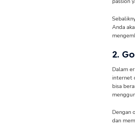
passion 
Sebalikny
Anda aka
mengemba
2. Go
Dalam er
internet
bisa ber
menggunak
Dengan o
dan memp