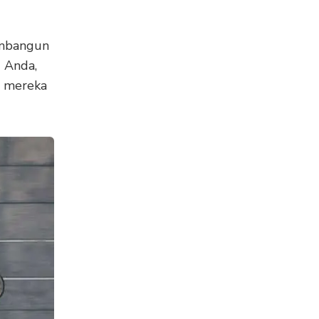
embangun
g Anda,
a mereka