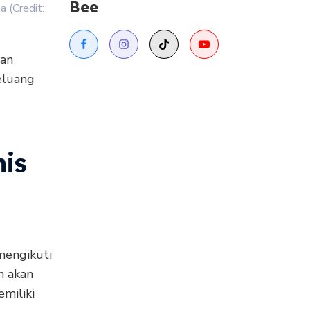
Bee
 (Credit:
lan
eluang
is
mengikuti
n akan
miliki