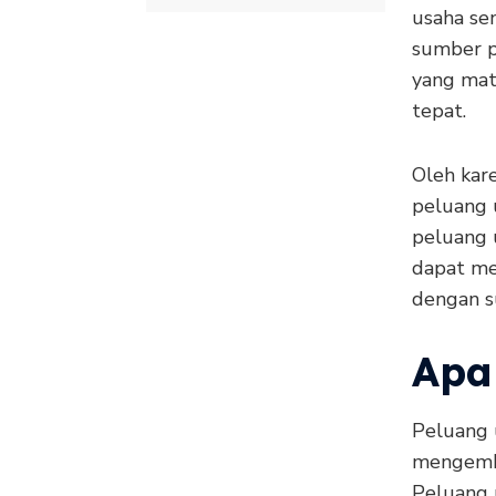
usaha sen
sumber p
yang mat
tepat.
Oleh kare
peluang 
peluang 
dapat me
dengan s
Apa
Peluang 
mengemba
Peluang 