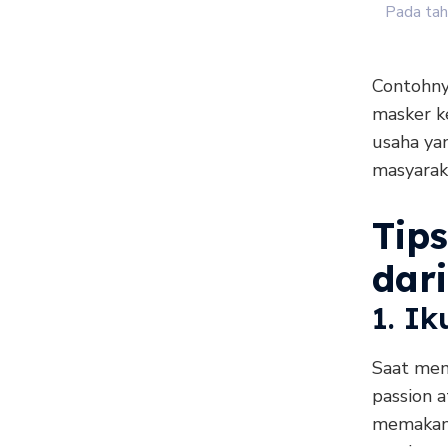
Pada tah
Contohny
masker k
usaha ya
masyaraka
Tip
dar
1. Ik
Saat mem
passion a
memakan 