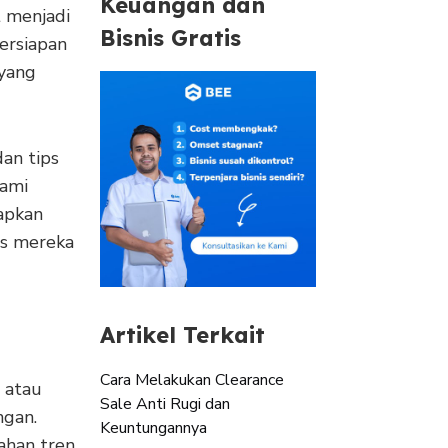
Keuangan dan
t menjadi
Bisnis Gratis
ersiapan
yang
dan tips
hami
apkan
is mereka
Artikel Terkait
Cara Melakukan Clearance
 atau
Sale Anti Rugi dan
ngan.
Keuntungannya
ahan tren