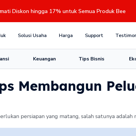
kmati Diskon hingga 17% untuk Semua Produk Bee
duk
Solusi Usaha
Harga
Support
Testimon
ansi
Keuangan
Tips Bisnis
Ek
ips Membangun Pelu
erlukan persiapan yang matang, salah satunya adalah