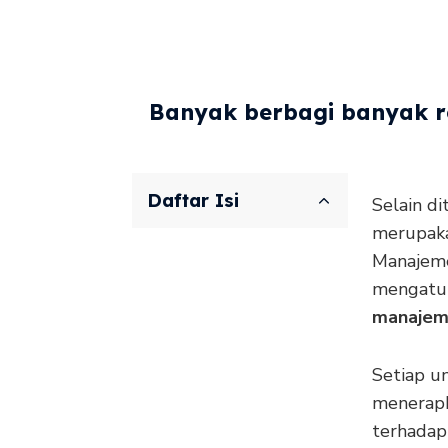
Banyak berbagi banyak re
Daftar Isi
Selain d
merupaka
Manajeme
mengatur
manaje
Setiap u
menerapk
terhadap