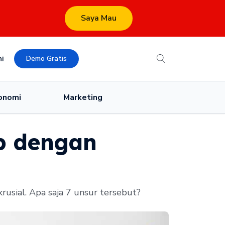
Saya Mau
i
Demo Gratis
onomi
Marketing
p dengan
usial. Apa saja 7 unsur tersebut?