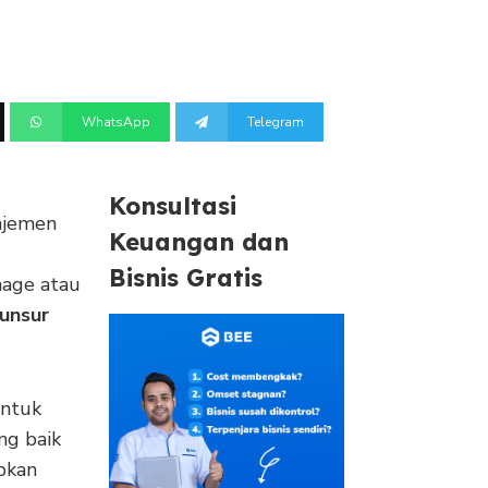
WhatsApp
Telegram
Konsultasi
najemen
Keuangan dan
Bisnis Gratis
age atau
unsur
untuk
ng baik
pkan