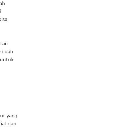
ah
i
isa
atau
sebuah
 untuk
sur yang
ial dan