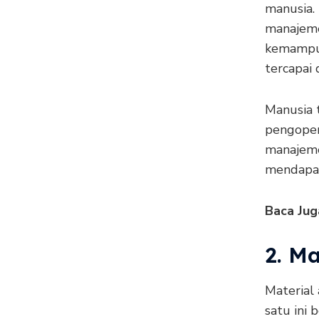
manusia.
manajeme
kemampua
tercapai
Manusia 
pengoper
manajeme
mendapat
Baca Jug
2. Ma
Material
satu ini 