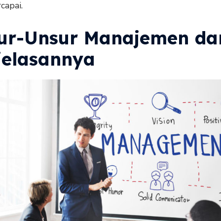
capai.
ur-Unsur Manajemen da
jelasannya