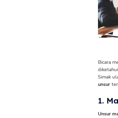
Bicara m
diketahu
Simak ul
unsur
ter
1. M
Unsur ma