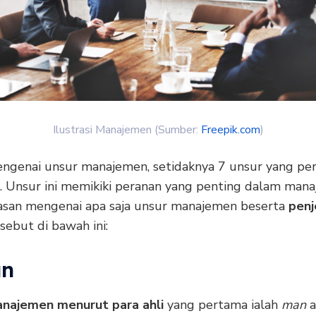
Ilustrasi Manajemen (Sumber:
Freepik.com
)
engenai unsur manajemen, setidaknya 7 unsur yang pe
i. Unsur ini memikiki peranan yang penting dalam man
asan mengenai apa saja unsur manajemen beserta
penj
sebut di bawah ini:
an
najemen menurut para ahli
yang pertama ialah
man
a