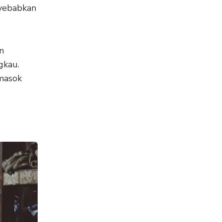
nyebabkan
n
gkau.
emasok