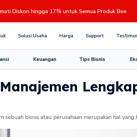
kmati Diskon hingga 17% untuk Semua Produk Bee
duk
Solusi Usaha
Harga
Support
Testimon
ansi
Keuangan
Tips Bisnis
Ek
 Manajemen Lengka
sebuah bisnis atau perusahaan merupakan hal yang kr