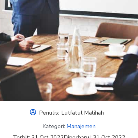
Penulis:
Lutfatul Malihah
Kategori:
Manajemen
Terbit:
31 Oct 2022
Diperbarui:
31 Oct 2022