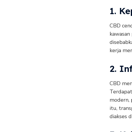
1. K
CBD cend
kawasan 
disebabk
kerja mer
2. I
CBD memil
Terdapat
modern, p
itu, tran
diakses di