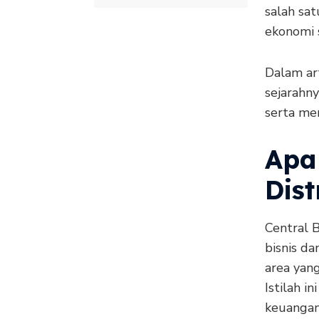
salah sa
ekonomi 
Dalam art
sejarahny
serta me
Apa
Dist
Central B
bisnis d
area yang
Istilah i
keuangan