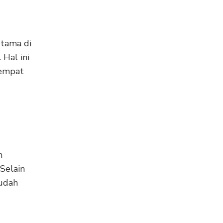
utama di
Hal ini
tempat
n
 Selain
mudah