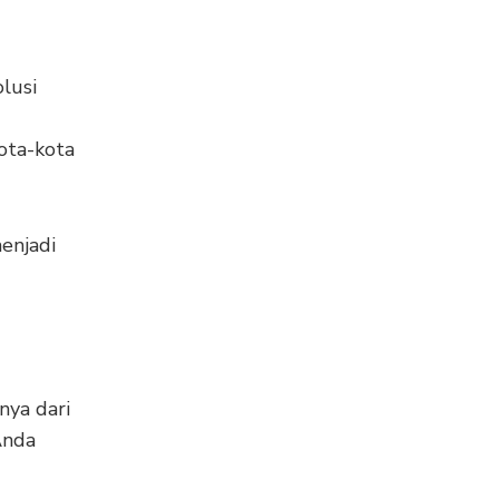
lusi
ota-kota
menjadi
nya dari
Anda