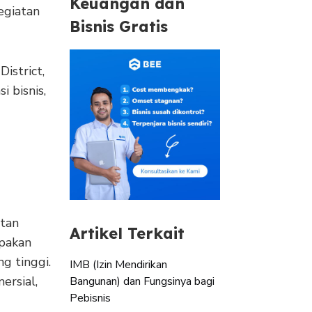
Keuangan dan
egiatan
Bisnis Gratis
istrict,
i bisnis,
atan
Artikel Terkait
upakan
g tinggi.
IMB (Izin Mendirikan
ersial,
Bangunan) dan Fungsinya bagi
Pebisnis