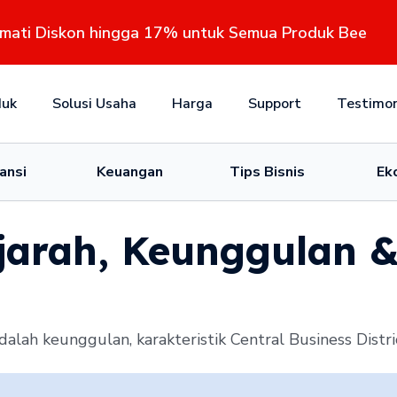
kmati Diskon hingga 17% untuk Semua Produk Bee
duk
Solusi Usaha
Harga
Support
Testimon
ansi
Keuangan
Tips Bisnis
Ek
jarah, Keunggulan &
alah keunggulan, karakteristik Central Business Distric