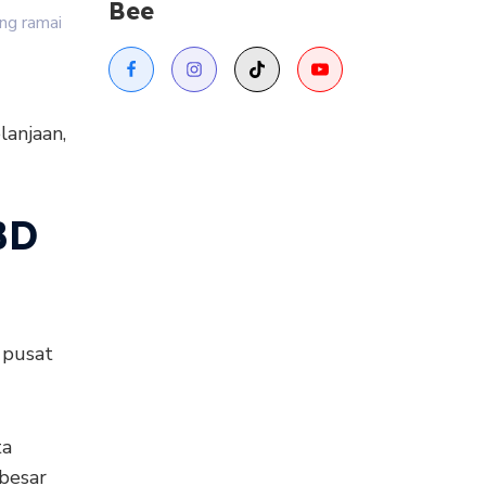
Bee
ng ramai
lanjaan,
BD
 pusat
ta
 besar