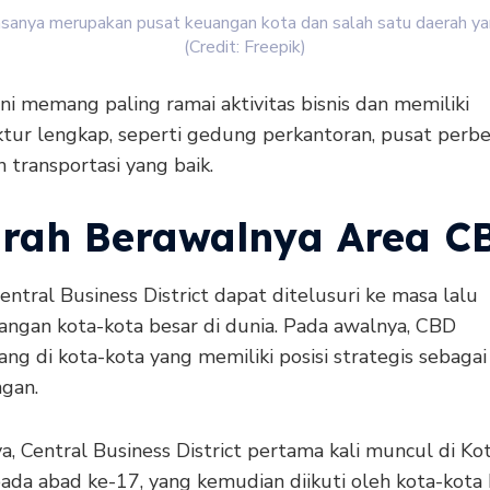
sanya merupakan pusat keuangan kota dan salah satu daerah ya
(Credit: Freepik)
ni memang paling ramai aktivitas bisnis dan memiliki
ktur lengkap, seperti gedung perkantoran, pusat perbe
n transportasi yang baik.
arah Berawalnya Area C
entral Business District dapat ditelusuri ke masa lalu
ngan kota-kota besar di dunia. Pada awalnya, CBD
g di kota-kota yang memiliki posisi strategis sebagai
gan.
, Central Business District pertama kali muncul di Ko
ada abad ke-17, yang kemudian diikuti oleh kota-kota