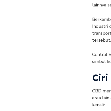
lainnya s
Berkemba
Industri
transpor
tersebut.
Central B
simbol k
Ciri
CBD memi
area lain
kenali: