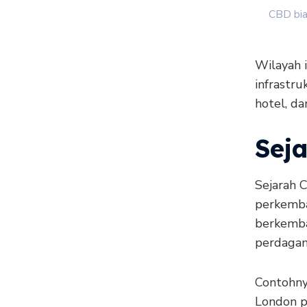
CBD bia
Wilayah i
infrastru
hotel, da
Sej
Sejarah C
perkemba
berkemban
perdagan
Contohnya
London p