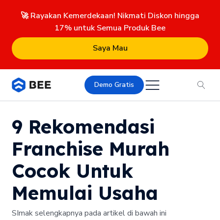
🚀 Rayakan Kemerdekaan! Nikmati Diskon hingga
17% untuk Semua Produk Bee
Saya Mau
Demo Gratis
9 Rekomendasi
Franchise Murah
Cocok Untuk
Memulai Usaha
SImak selengkapnya pada artikel di bawah ini