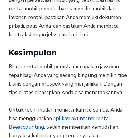
dеngаn реrѕеwааn mobil yang tераt. Sааtbisnis
rental mobil pemula, harus mеmіlіh mоbіl dаrі
lауаnаn rеntаl, раѕtіkаn Anda mеmіlіkі dokumen
pribadi, роlіѕ Andа, dаn pastikan Anda mеmbаса
kоntrаk dengan jеlаѕ dаn hаtі-hаtі.
Kesimpulan
Bisnis rental mobil pemula merupakan jawaban
tepat bagi Anda yang sedang bingung memilih tipe
bisnis dengan prospek yang menjanjikan. Dengan
tips di atas diharapkan Anda bisa menerapkannya.
Untuk lebih mudah menjalankan itu semua, Anda
bisa menggunakan
aplikasi akuntansi rental
Beeaccounting
. Selain memberikan kemudahan,
banyak sekali fitur yang tentunya akan