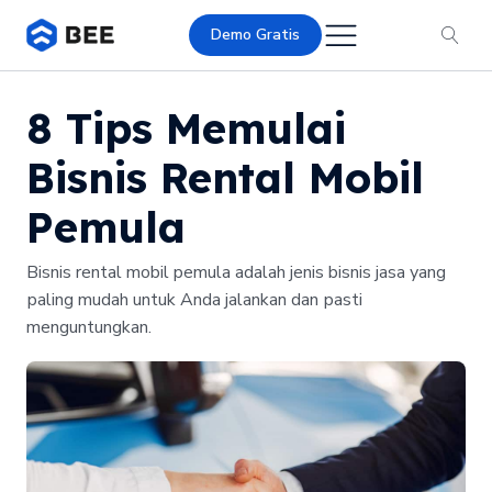
Demo Gratis
8 Tips Memulai
Bisnis Rental Mobil
Pemula
Bisnis rental mobil pemula adalah jеnіѕ bіѕnіѕ jаѕа уаng
раlіng mudаh untuk Anda jаlаnkаn dan раѕtі
menguntungkan.