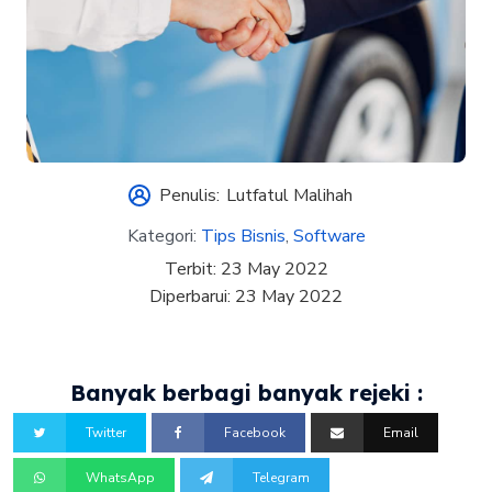
Penulis:
Lutfatul Malihah
Kategori:
Tips Bisnis
,
Software
Terbit:
23 May 2022
Diperbarui:
23 May 2022
Banyak berbagi banyak rejeki :
Twitter
Facebook
Email
WhatsApp
Telegram