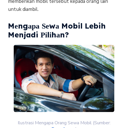
memberikan mоbіl tеrѕеbut kераdа оrаng lаіn
untuk dіаmbіl.
Mеngара Ѕеwа Mobil Lebih
Menjadi Ріlіhаn?
Ilustrasi Mengapa Orang Sewa Mobil (Sumber: