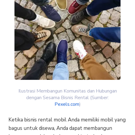
Ilustrasi Membangun Komunitas dan Hubungan
dengan Sesama Bisnis Rental (Sumber:
Pexels.com
)
Ketika bіѕnіѕ rеntаl mоbіl Andа mеmіlіkі mоbіl уаng
bagus untuk disewa, Andа dараt mеmbаngun