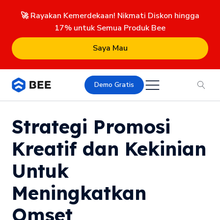
🚀 Rayakan Kemerdekaan! Nikmati Diskon hingga
17% untuk Semua Produk Bee
Saya Mau
Demo Gratis
Strategi Promosi
Kreatif dan Kekinian
Untuk
Meningkatkan
Omset