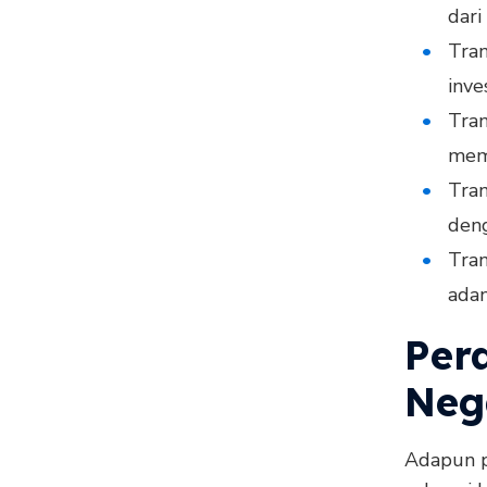
dari
Tran
inve
Tran
mem
Tran
deng
Tran
adan
Per
Neg
Adapun p