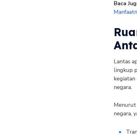
Baca Jug
Manfaatn
Rua
Ant
Lantas ap
lingkup 
kegiatan
negara.
Menurut 
negara, y
Tran