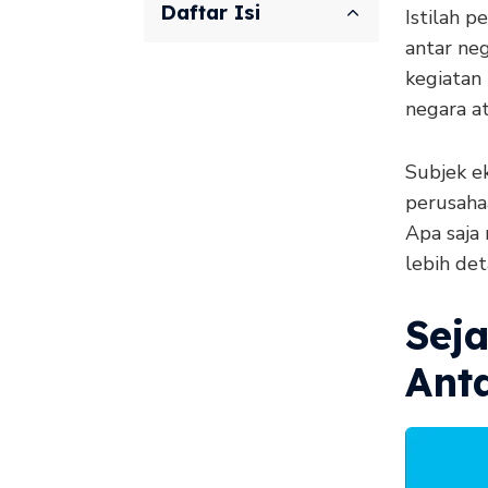
Daftar Isi
Istilah 
antar ne
kegiatan
negara at
Subjek e
perusaha
Apa saja 
lebih det
Sej
Ant