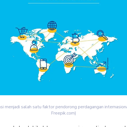
si menjadi salah satu faktor pendorong perdagangan internasiona
Freepik.com)