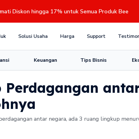
kmati Diskon hingga 17% untuk Semua Produk Bee
duk
Solusi Usaha
Harga
Support
Testimon
ansi
Keuangan
Tips Bisnis
Ek
 Perdagangan antar
ohnya
 perdagangan antar negara, ada 3 ruang lingkup menur