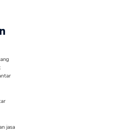
n
uang
k
antar
tar
an jasa