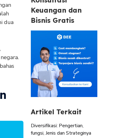
angan
Keuangan dan
alah
Bisnis Gratis
mi dua
,
 negara.
 bahas
an
Artikel Terkait
Diversifikasi: Pengertian,
fungsi, Jenis dan Strateginya