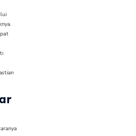
lui
knya.
apat
ti
astian
ar
taranya