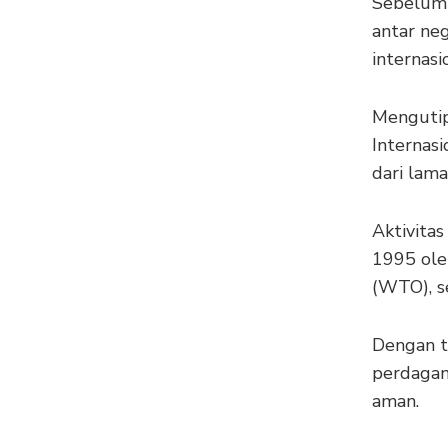
Sebelum 
antar neg
internasi
Mengutip
Internas
dari lam
Aktivitas
1995 ole
(WTO), se
Dengan t
perdagan
aman.