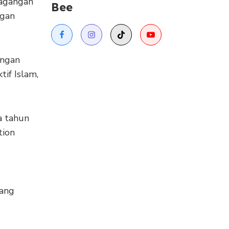
agangan
Bee
ngan
angan
if Islam,
a tahun
tion
yang