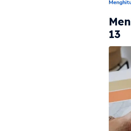
Menghit
Men
13