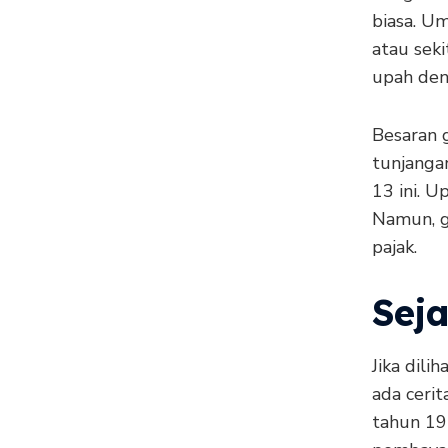
biasa. Um
atau sek
upah deng
Besaran g
tunjangan
13 ini. U
Namun, g
pajak.
Seja
Jika dili
ada cerit
tahun 19