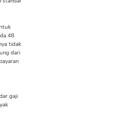
n standar
untuk
ada 48
nya tidak
tung dari
 bayaran
ar gaji
nyak