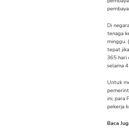
pembayar
pembayar
Di negar
tenaga ke
minggu. (
tepat jik
365 hari
selama 4
Untuk me
pemerint
ini, par
pekerja k
Baca Jug