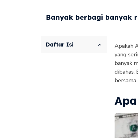
Banyak berbagi banyak re
Daftar Isi
Apakah An
yang seri
banyak m
dibahas. 
bersama d
Apa 