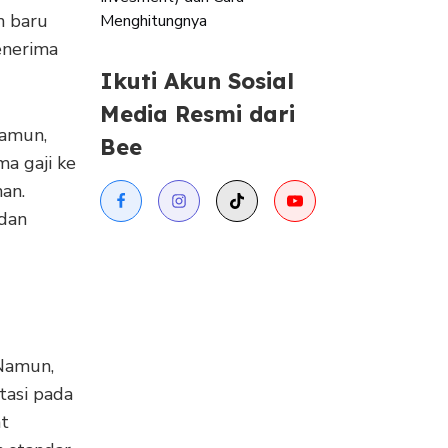
n baru
Menghitungnya
enerima
Ikuti Akun Sosial
Media Resmi dari
Namun,
Bee
ma gaji ke
nan.
 dan
Namun,
tasi pada
at