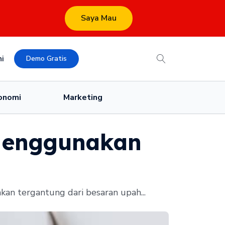
Saya Mau
i
Demo Gratis
onomi
Marketing
 Menggunakan
akan tergantung dari besaran upah...