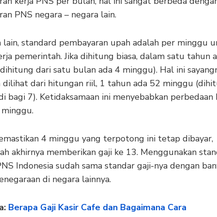
an kerja PNS per bulan, hal ini sangat berbeda denga
an PNS negara – negara lain.
a lain, standard pembayaran upah adalah per minggu 
rja pemerintah. Jika dihitung biasa, dalam satu tahun 
dihitung dari satu bulan ada 4 minggu). Hal ini sayang
a dilihat dari hitungan riil, 1 tahun ada 52 minggu (dihi
 di bagi 7). Ketidaksamaan ini menyebabkan perbedaan
 minggu.
mastikan 4 minggu yang terpotong ini tetap dibayar,
ah akhirnya memberikan gaji ke 13. Menggunakan stand
a PNS Indonesia sudah sama standar gaji-nya dengan ba
enegaraan di negara lainnya.
a:
Berapa Gaji Kasir Cafe dan Bagaimana Cara